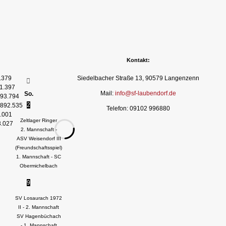
Kontakt:
.379
Siedelbacher Straße 13, 90579 Langenzenn
1.397
Mail:
info@sf-laubendorf.de
So.
93.794
2
892.535
Telefon: 09102 996880
.001
Zeltlager Ringer
3.027
2. Mannschaft -
ASV Weisendorf III
(Freundschaftsspiel)
1. Mannschaft - SC
Obermichelbach
9
SV Losaurach 1972
II - 2. Mannschaft
SV Hagenbüchach
- 1. Mannschaft