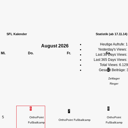
SFL Kalender
Statistik (ab 17.11.14)
Heutige Aufrufe:
1
August
2026
Yesterday's Views:
Mi.
Do.
Fr.
Sa.
Last 30 Days Views:
Last 365 Days Views:
Total Views:
6.129
1
Gesamt Beiträge:
Zeltlager
Ringer
6
8
7
5
OrthoPoint
OrthoPoint
OrthoPoint Fußballcamp
Fußballcamp
Fußballcamp