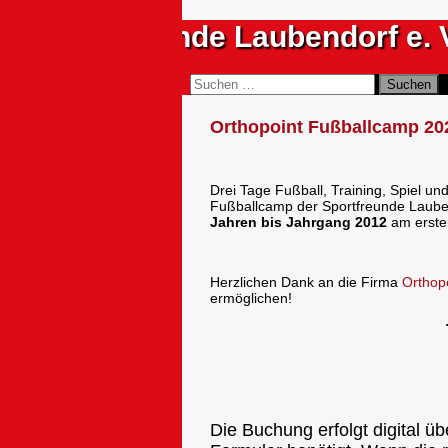
Zum
Sportfreunde Laubendorf e. 
Inhalt
springen
Suchen
Suchen
nach:
Orthopoint Fußballcamp 20
Drei Tage Fußball, Training, Spiel u
unterstützt durch:
Fußballcamp der Sportfreunde Laube
Jahren bis Jahrgang 2012
am erste
Herzlichen Dank an die Firma
Orthopo
ermöglichen!
Die Buchung erfolgt digital ü