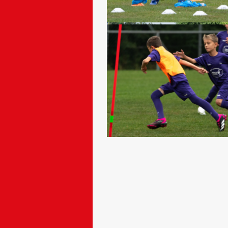
Bildergalerie
Fussball
Schiedsrichter
Trainingszeiten
1.
Mannschaft
2.
Mannschaft
Frauen
A-Junioren
U19
B-Junioren
U17
C-Junioren
U15
D1-
Junioren
U13
D2-
Junioren
U13
D3-
Junioren