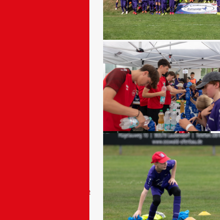
Anmelden
Verein
Kontakte
Anfahrt
Mitgliedschaft
Vereinsgeschichte
Rundschau
Werbepartner