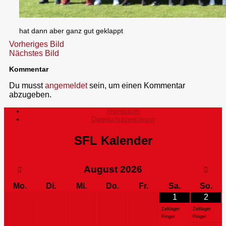
hat dann aber ganz gut geklappt
Vorheriges Bild
Nächstes Bild
Kommentar
Du musst
angemeldet
sein, um einen Kommentar
abzugeben.
Impressum
Datenschutzerklärung
SFL Kalender
August
2026
Mo.
Di.
Mi.
Do.
Fr.
Sa.
So.
1
2
Zeltlager
Zeltlager
Ringer
Ringer