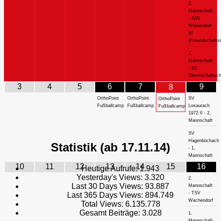
2.
Mannschaft
- ASV
Weisendorf
III
(Freundschaftss
1.
Mannschaft
- SC
Obermichelbac
3
4
5
6
7
9
8
OrthoPoint
OrthoPoint
SV
OrthoPoint
Fußballcamp
Fußballcamp
Losaurach
Fußballcamp
1972 II - 2.
Mannschaft
SV
Hagenbüchach
Statistik (ab 17.11.14)
- 1.
Mannschaft
10
11
12
13
14
15
16
Heutige Aufrufe:
1.943
Yesterday's Views:
3.320
2.
Last 30 Days Views:
93.887
Mannschaft
- TSV
Last 365 Days Views:
894.749
Wachendorf
Total Views:
6.135.778
Gesamt Beiträge:
3.028
1.
Mannschaft