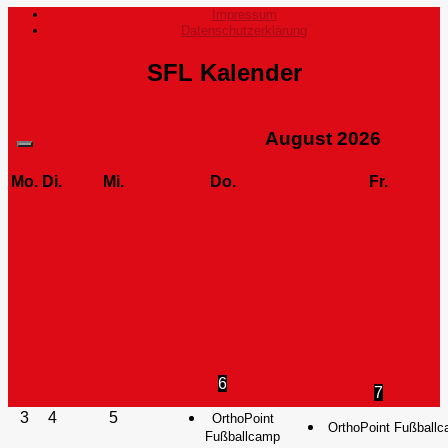
Impressum
Datenschutzerklärung
SFL Kalender
August
2026
Mo.
Di.
Mi.
Do.
Fr.
6
7
3
4
5
OrthoPoint
OrthoPoint Fußball
Fußballcamp