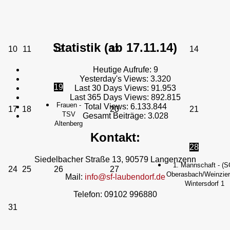
Statistik (ab 17.11.14)
10
11
12
13
14
Heutige Aufrufe:
9
Yesterday's Views:
3.320
19
Last 30 Days Views:
91.953
Last 365 Days Views:
892.815
Frauen -
Total Views:
6.133.844
17
18
20
21
TSV
Gesamt Beiträge:
3.028
Altenberg
Kontakt:
28
Siedelbacher Straße 13, 90579 Langenzenn
1. Mannschaft - (S
24
25
26
27
Oberasbach/Weinzierl
Mail:
info@sf-laubendorf.de
Wintersdorf 1
Telefon: 09102 996880
31