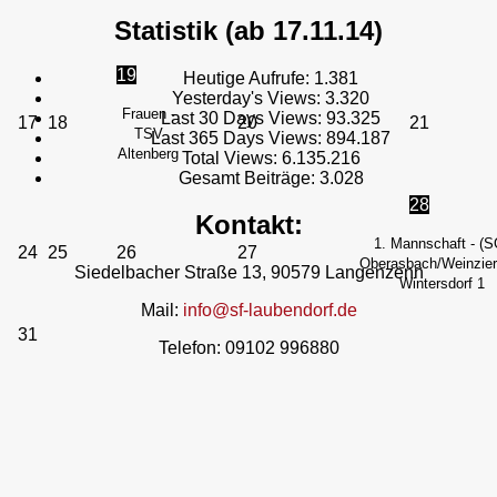
Statistik (ab 17.11.14)
19
Heutige Aufrufe:
1.381
Yesterday's Views:
3.320
Frauen -
Last 30 Days Views:
93.325
17
18
20
21
TSV
Last 365 Days Views:
894.187
Altenberg
Total Views:
6.135.216
Gesamt Beiträge:
3.028
28
Kontakt:
1. Mannschaft - (S
24
25
26
27
Oberasbach/Weinzierl
Siedelbacher Straße 13, 90579 Langenzenn
Wintersdorf 1
Mail:
info@sf-laubendorf.de
31
Telefon: 09102 996880