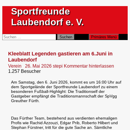
Zum
Sportfreunde
Inhalt
springen
Laubendorf e. V.
Suchen
Suchen
Primäres Menü
nach:
Kleeblatt Legenden gastieren am 6.Juni in
Laubendorf
Verein
26. Mai 2026
stepi
Kommentar hinterlassen
1.257 Besucher
Am Samstag, den 6. Juni 2026, kommt es um 16:00 Uhr auf
dem Sportgelände der Sportfreunde Laubendorf zu einem
besonderen Fußball-Highlight: Die Traditionself der
Gastgeber empfängt die Traditionsmannschaft der SpVgg
Greuther Fürth.
Das Fürther Team, bestehend aus verdienten ehemaligen
Profis wie Rachid Azzouzi, Edgar Prib, Roberto Hilbert und
Stephan Fürstner, tritt für die gute Sache an. Sämtliche