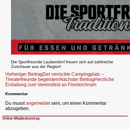
Die Sportfreunde Laubendorf freuen sich auf zahlreiche
Zuschauer aus der Region!
Beitragsnavigation
Vorheriger Beitrag
Der verrückte Campingplatz –
Theaterfreunde begeistern
Nächster Beitrag
Herzliche
Einladung zum Vereinsfest an Fronleichnam
Kommentar
Du musst
angemeldet
sein, um einen Kommentar
abzugeben.
Online-Mitgliedsantrag