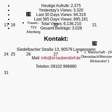
Heutige Aufrufe:
2.375
Yesterday's Views:
3.320
19
Last 30 Days Views:
94.319
Last 365 Days Views:
895.181
Frauen -
Total Views:
6.136.210
17
18
20
21
TSV
Gesamt Beiträge:
3.028
Altenberg
Kontakt:
28
Siedelbacher Straße 13, 90579 Langenzenn
1. Mannschaft - (S
24
25
26
27
Oberasbach/Weinzierl
Mail:
info@sf-laubendorf.de
Wintersdorf 1
Telefon: 09102 996880
31