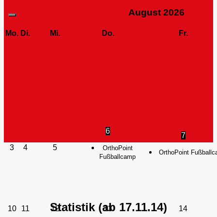
August
2026
Mo.
Di.
Mi.
Do.
Fr.
6
7
3
4
5
OrthoPoint
OrthoPoint Fußball
Fußballcamp
Statistik (ab 17.11.14)
10
11
12
13
14