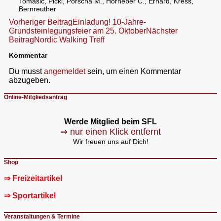
Tomasic, Pickl, Porscha M., Horneber C., Erhard, Kress,
Bernreuther
Beitragsnavigation
Vorheriger Beitrag
Einladung! 10-Jahre-
Grundsteinlegungsfeier am 25. Oktober
Nächster
Beitrag
Nordic Walking Treff
Kommentar
Du musst
angemeldet
sein, um einen Kommentar
abzugeben.
Online-Mitgliedsantrag
Werde Mitglied beim SFL
⇒ nur einen Klick entfernt
Wir freuen uns auf Dich!
Shop
⇒ Freizeitartikel
⇒ Sportartikel
Veranstaltungen & Termine