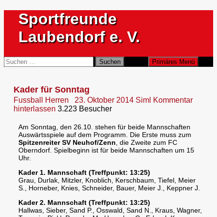
Zum
Sportfreunde
Inhalt
springen
Laubendorf e. V.
Suchen
Suchen
Primäres Menü
nach:
Kader für Sonntag
Fussball Herren
23. Oktober 2014
Siml
Kommentar
hinterlassen
3.223 Besucher
Am Sonntag, den 26.10. stehen für beide Mannschaften
Auswärtsspiele auf dem Programm. Die Erste muss zum
Spitzenreiter SV Neuhof/Zenn
, die Zweite zum FC
Oberndorf. Spielbeginn ist für beide Mannschaften um 15
Uhr.
Kader 1. Mannschaft (Treffpunkt: 13:25)
Grau, Durlak, Mitzler, Knoblich, Kerschbaum, Tiefel, Meier
S., Horneber, Knies, Schneider, Bauer, Meier J., Keppner J.
Kader 2. Mannschaft (Treffpunkt: 13:25)
Hallwas, Sieber, Sand P., Osswald, Sand N., Kraus, Wagner,