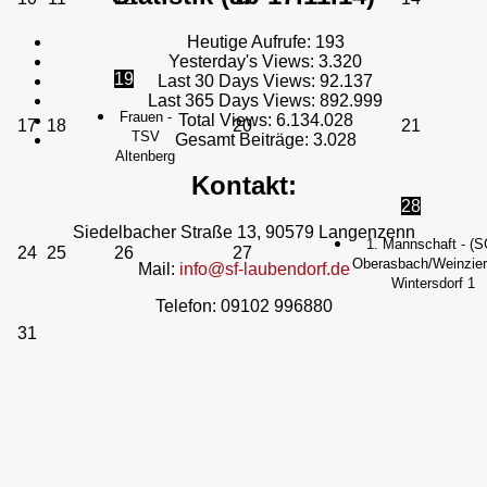
Heutige Aufrufe:
193
Yesterday's Views:
3.320
19
Last 30 Days Views:
92.137
Last 365 Days Views:
892.999
Frauen -
Total Views:
6.134.028
17
18
20
21
TSV
Gesamt Beiträge:
3.028
Altenberg
Kontakt:
28
Siedelbacher Straße 13, 90579 Langenzenn
1. Mannschaft - (S
24
25
26
27
Oberasbach/Weinzierl
Mail:
info@sf-laubendorf.de
Wintersdorf 1
Telefon: 09102 996880
31