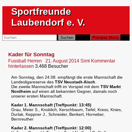
Zum
Sportfreunde
Inhalt
springen
Laubendorf e. V.
Suchen
Suchen
Primäres Menü
nach:
Kader für Sonntag
Fussball Herren
21. August 2014
Siml
Kommentar
hinterlassen
3.468 Besucher
Am Sonntag, den 24.08. empfängt die erste Mannschaft die
Landesligareserve des
TSV Neustadt-Aisch
.
Die zweite Mannschaft trifft im Vorspiel mit dem
TSV Markt
Nordheim
auf einen alt bekannten Gegner, damals noch
unserer ersten Mannschaft.
Kader 1. Mannschaft (Treffpunkt: 13:45)
Grau, Meier S., Knoblich, Kerschbaum, Tiefel, Kress, Knies,
Durlak, Keppner J., Schneider, Benkert, Horneber,
Bernreuther
Kader 2. Mannschaft (Treffpunkt: 12:00)