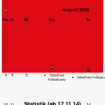
August
2026
Mo.
Di.
Mi.
Do.
Fr.
6
7
3
4
5
OrthoPoint
OrthoPoint Fußball
Fußballcamp
Statistik (ab 17.11.14)
10
11
12
13
14