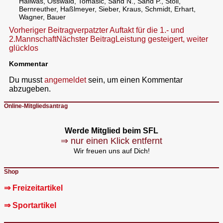
Hallwas, Osswald, Tomasic, Sand N., Sand P., Stoll,
Bernreuther, Haßlmeyer, Sieber, Kraus, Schmidt, Erhart,
Wagner, Bauer
Beitragsnavigation
Vorheriger Beitrag
verpatzter Auftakt für die 1.- und
2.Mannschaft
Nächster Beitrag
Leistung gesteigert, weiter
glücklos
Kommentar
Du musst
angemeldet
sein, um einen Kommentar
abzugeben.
Online-Mitgliedsantrag
Werde Mitglied beim SFL
⇒ nur einen Klick entfernt
Wir freuen uns auf Dich!
Shop
⇒ Freizeitartikel
⇒ Sportartikel