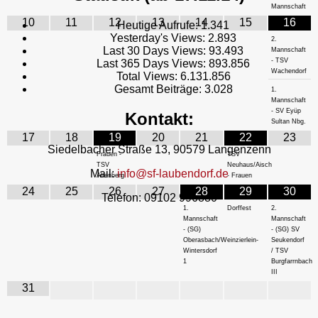
Mannschaft
10
11
12
13
14
15
16
Heutige Aufrufe:
1.341
Yesterday's Views:
2.893
2.
Last 30 Days Views:
93.493
Mannschaft
- TSV
Last 365 Days Views:
893.856
Wachendorf
Total Views:
6.131.856
Gesamt Beiträge:
3.028
1.
Mannschaft
- SV Eyüp
Kontakt:
Sultan Nbg.
17
18
19
20
21
22
23
Siedelbacher Straße 13, 90579 Langenzenn
Frauen -
TSV
TSV
Neuhaus/Aisch
Mail:
info@sf-laubendorf.de
Altenberg
- Frauen
24
25
26
27
28
29
30
Telefon: 09102 996880
1.
Dorffest
2.
Mannschaft
Mannschaft
- (SG)
- (SG) SV
Oberasbach/Weinzierlein-
Seukendorf
Wintersdorf
/ TSV
1
Burgfarrnbach
III
31