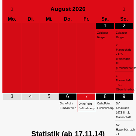
August
2026
Mo.
Di.
Mi.
Do.
Fr.
Sa.
So.
1
2
Zeltlager
Zeltlager
Ringer
Ringer
2.
Mannschaft
- ASV
Weisendorf
III
(Freundschaftss
1.
Mannschaft
- SC
Obermichelbac
3
4
5
6
8
9
7
OrthoPoint
OrthoPoint
SV
OrthoPoint
Fußballcamp
Fußballcamp
Losaurach
Fußballcamp
1972 II - 2.
Mannschaft
SV
Hagenbüchach
Statistik (ab 17.11.14)
- 1.