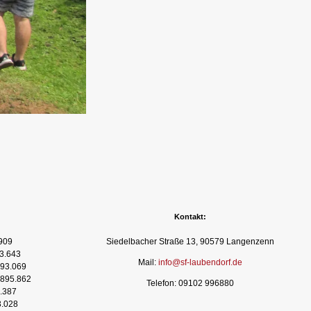
Kontakt:
909
Siedelbacher Straße 13, 90579 Langenzenn
3.643
Mail:
info@sf-laubendorf.de
93.069
895.862
Telefon: 09102 996880
.387
3.028