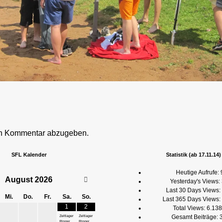
en Kommentar abzugeben.
SFL Kalender
Statistik (ab 17.11.14)
Heutige Aufrufe:
August
2026
Yesterday's Views:
Last 30 Days Views:
Mi.
Do.
Fr.
Sa.
So.
Last 365 Days Views:
1
2
Total Views:
6.138
Gesamt Beiträge:
Zeltlager
Zeltlager
Ringer
Ringer