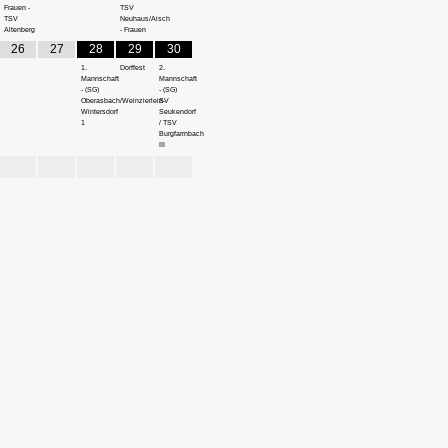
Frauen -
TSV
TSV
Neuhaus/Aisch
Altenberg
- Frauen
26
27
28
29
30
1.
Dorffest
2.
Mannschaft
Mannschaft
- (SG)
- (SG)
Oberasbach/Weinzierlein-
SV
Wintersdorf
Seukendorf
1
/ TSV
Burgfarrnbach
III