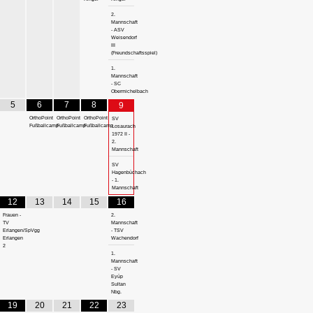
2.
Mannschaft
- ASV
Weisendorf
III
(Freundschaftsspiel)
1.
Mannschaft
- SC
Obermichelbach
5
6
7
8
9
OrthoPoint
OrthoPoint
OrthoPoint
SV
Fußballcamp
Fußballcamp
Fußballcamp
Losaurach
1972 II -
2.
Mannschaft
SV
Hagenbüchach
- 1.
Mannschaft
12
13
14
15
16
Frauen -
2.
TV
Mannschaft
Erlangen/SpVgg
- TSV
Erlangen
Wachendorf
2
1.
Mannschaft
- SV
Eyüp
Sultan
Nbg.
19
20
21
22
23