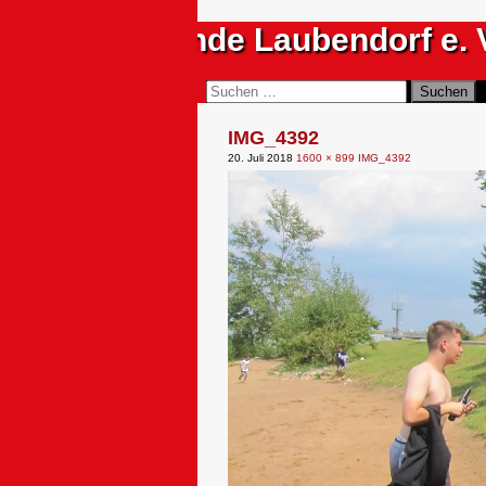
Zum
Sportfreunde Laubendorf e. 
Inhalt
springen
Suchen
Suchen
nach:
IMG_4392
20. Juli 2018
1600 × 899
IMG_4392