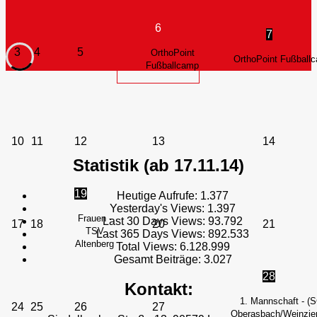
6
7
3
4
5
OrthoPoint
OrthoPoint Fußball
Fußballcamp
10
11
12
13
14
Statistik (ab 17.11.14)
19
Heutige Aufrufe:
1.377
Yesterday's Views:
1.397
Frauen -
Last 30 Days Views:
93.792
17
18
20
21
TSV
Last 365 Days Views:
892.533
Altenberg
Total Views:
6.128.999
Gesamt Beiträge:
3.027
28
Kontakt:
1. Mannschaft - (
24
25
26
27
Oberasbach/Weinzier