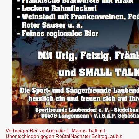
Beitragsnavigation
Vorheriger Beitrag
Auch die 1. Mannschaft mit
Unentschieden gegen Roßtal
Nächster Beitrag
Laubis