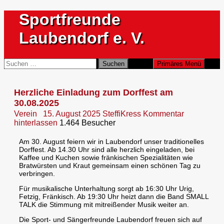
Zum
Sportfreunde
Inhalt
springen
Laubendorf e. V.
Suchen
Suchen
Primäres Menü
nach:
Herzliche Einladung zum Dorffest am
30.08.2025
Verein
15. August 2025
SteffiKress
Kommentar
hinterlassen
1.464 Besucher
Am 30. August feiern wir in Laubendorf unser traditionelles
Dorffest. Ab 14.30 Uhr sind alle herzlich eingeladen, bei
Kaffee und Kuchen sowie fränkischen Spezialitäten wie
Bratwürsten und Kraut gemeinsam einen schönen Tag zu
verbringen.
Für musikalische Unterhaltung sorgt ab 16:30 Uhr Urig,
Fetzig, Fränkisch. Ab 19:30 Uhr heizt dann die Band SMALL
TALK die Stimmung mit mitreißender Musik weiter an.
Die Sport- und Sängerfreunde Laubendorf freuen sich auf