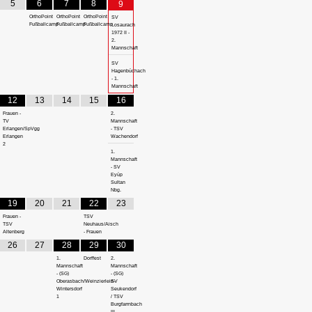
5
6
7
8
9
OrthoPoint
OrthoPoint
OrthoPoint
SV
Fußballcamp
Fußballcamp
Fußballcamp
Losaurach
1972 II -
2.
Mannschaft
SV
Hagenbüchach
- 1.
Mannschaft
12
13
14
15
16
Frauen -
2.
TV
Mannschaft
Erlangen/SpVgg
- TSV
Erlangen
Wachendorf
2
1.
Mannschaft
- SV
Eyüp
Sultan
Nbg.
19
20
21
22
23
Frauen -
TSV
TSV
Neuhaus/Aisch
Altenberg
- Frauen
26
27
28
29
30
1.
Dorffest
2.
Mannschaft
Mannschaft
- (SG)
- (SG)
Oberasbach/Weinzierlein-
SV
Wintersdorf
Seukendorf
1
/ TSV
Burgfarrnbach
III