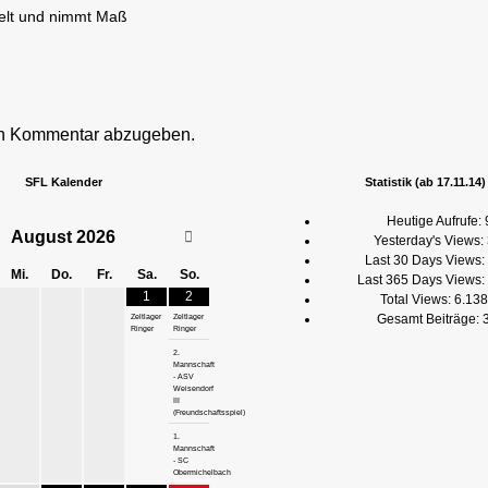
ielt und nimmt Maß
en Kommentar abzugeben.
SFL Kalender
Statistik (ab 17.11.14)
Heutige Aufrufe:
August
2026
Yesterday's Views:
Last 30 Days Views:
Mi.
Do.
Fr.
Sa.
So.
Last 365 Days Views:
1
2
Total Views:
6.138
Gesamt Beiträge:
Zeltlager
Zeltlager
Ringer
Ringer
2.
Mannschaft
- ASV
Weisendorf
III
(Freundschaftsspiel)
1.
Mannschaft
- SC
Obermichelbach