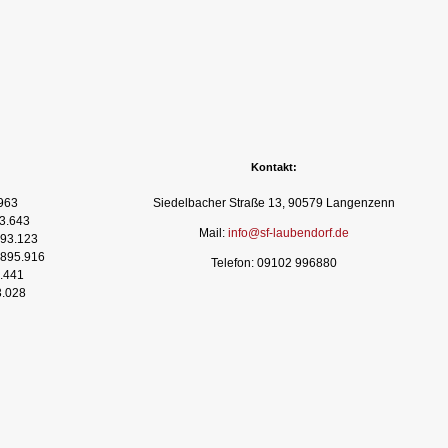
Kontakt:
963
Siedelbacher Straße 13, 90579 Langenzenn
3.643
Mail:
info@sf-laubendorf.de
93.123
895.916
Telefon: 09102 996880
.441
3.028