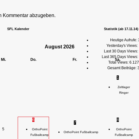
en Kommentar abzugeben.
SFL Kalender
Statistik (ab 17.11.14)
Heutige Aufrufe:
Yesterday's Views:
August
2026
Last 30 Days Views:
Last 365 Days Views:
Mi.
Do.
Fr.
Sa.
Total Views:
6.127
Gesamt Beiträge:
1
Zeltlager
Ringer
6
8
7
5
OrthoPoint
OrthoPoint
OrthoPoint Fußballcamp
Fußballcamp
Fußballcamp