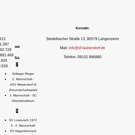
Kontakt:
313
Siedelbacher Straße 13, 90579 Langenzenn
1.397
Mail:
info@sf-laubendorf.de
92.728
891.469
Telefon: 09102 996880
So.
.935
2
3.026
Zeltlager Ringer
2. Mannschaft -
ASV Weisendorf III
(Freundschaftsspiel)
1. Mannschaft - SC
Obermichelbach
9
SV Losaurach 1972
II - 2. Mannschaft
SV Hagenbüchach