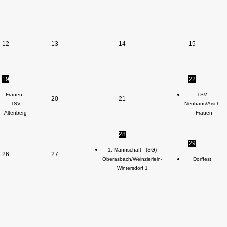
12
13
14
15
19
22
Frauen -
TSV
20
21
TSV
Neuhaus/Aisch
Altenberg
- Frauen
28
29
1. Mannschaft - (SG)
26
27
Oberasbach/Weinzierlein-
Dorffest
Wintersdorf 1