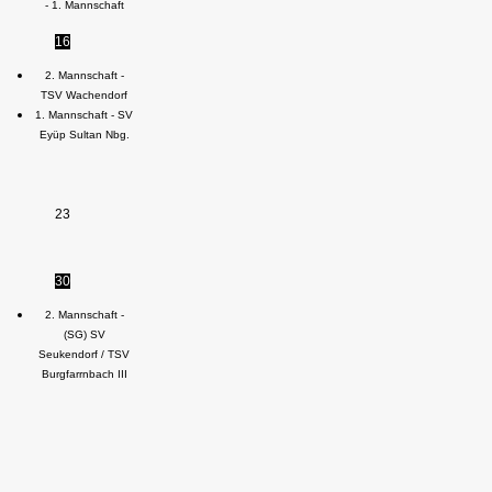
- 1. Mannschaft
16
2. Mannschaft -
TSV Wachendorf
1. Mannschaft - SV
Eyüp Sultan Nbg.
23
30
2. Mannschaft -
(SG) SV
Seukendorf / TSV
Burgfarrnbach III