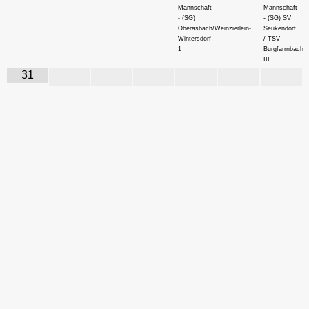
Mannschaft
Mannschaft
- (SG)
- (SG) SV
Oberasbach/Weinzierlein-
Seukendorf
Wintersdorf
/ TSV
1
Burgfarrnbach
III
31