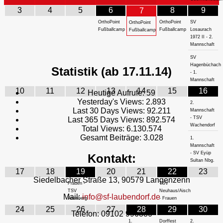
3
4
5
6
8
9
7
OrthoPoint
OrthoPoint
SV
OrthoPoint
Fußballcamp
Fußballcamp
Losaurach
Fußballcamp
1972 II - 2.
Mannschaft
SV
Hagenbüchach
Statistik (ab 17.11.14)
- 1.
Mannschaft
10
11
12
13
14
15
16
Heutige Aufrufe:
59
Yesterday's Views:
2.893
2.
Last 30 Days Views:
92.211
Mannschaft
- TSV
Last 365 Days Views:
892.574
Wachendorf
Total Views:
6.130.574
Gesamt Beiträge:
3.028
1.
Mannschaft
- SV Eyüp
Kontakt:
Sultan Nbg.
17
18
19
20
21
22
23
Siedelbacher Straße 13, 90579 Langenzenn
Frauen -
TSV
TSV
Neuhaus/Aisch
Mail:
info@sf-laubendorf.de
Altenberg
- Frauen
24
25
26
27
28
29
30
Telefon: 09102 996880
1.
Dorffest
2.