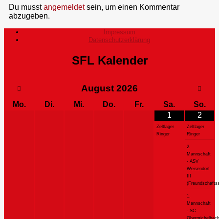
Du musst
angemeldet
sein, um einen Kommentar
abzugeben.
Impressum
Datenschutzerklärung
SFL Kalender
August
2026
Mo.
Di.
Mi.
Do.
Fr.
Sa.
So.
1
2
Zeltlager
Zeltlager
Ringer
Ringer
2.
Mannschaft
- ASV
Weisendorf
III
(Freundschaftss
1.
Mannschaft
- SC
Obermichelbac