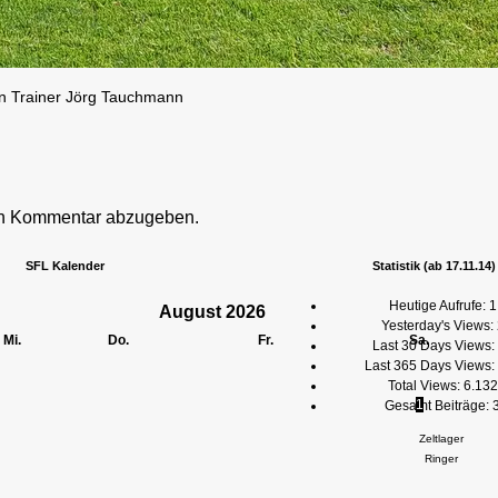
on Trainer Jörg Tauchmann
en Kommentar abzugeben.
SFL Kalender
Statistik (ab 17.11.14)
Heutige Aufrufe:
1
August
2026
Yesterday's Views:
Mi.
Do.
Fr.
Sa.
Last 30 Days Views:
Last 365 Days Views:
Total Views:
6.132
1
Gesamt Beiträge:
Zeltlager
Ringer