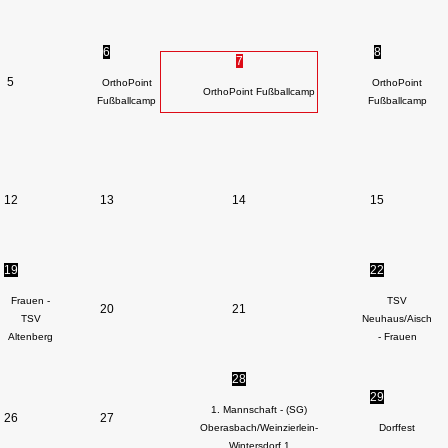
6
8
7
5
OrthoPoint
OrthoPoint
OrthoPoint Fußballcamp
Fußballcamp
Fußballcamp
12
13
14
15
19
22
Frauen -
TSV
20
21
TSV
Neuhaus/Aisch
Altenberg
- Frauen
28
29
1. Mannschaft - (SG)
26
27
Oberasbach/Weinzierlein-
Dorffest
Wintersdorf 1