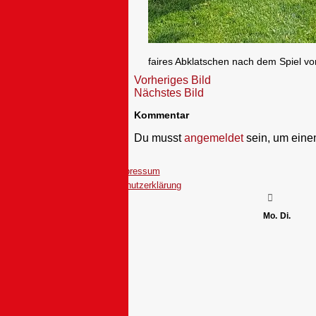
faires Abklatschen nach dem Spiel v
Vorheriges Bild
Nächstes Bild
Kommentar
Du musst
angemeldet
sein, um ein
Impressum
Datenschutzerklärung
Mo.
Di.