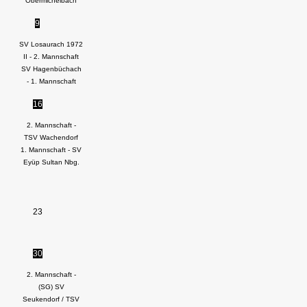
Obermichelbach
9
SV Losaurach 1972
II - 2. Mannschaft
SV Hagenbüchach
- 1. Mannschaft
16
2. Mannschaft -
TSV Wachendorf
1. Mannschaft - SV
Eyüp Sultan Nbg.
23
30
2. Mannschaft -
(SG) SV
Seukendorf / TSV