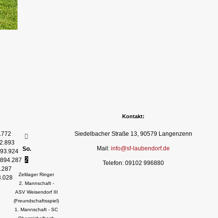
Kontakt:
.772
Siedelbacher Straße 13, 90579 Langenzenn
2.893
Mail:
info@sf-laubendorf.de
So.
93.924
2
894.287
Telefon: 09102 996880
.287
Zeltlager Ringer
3.028
2. Mannschaft -
ASV Weisendorf III
(Freundschaftsspiel)
1. Mannschaft - SC