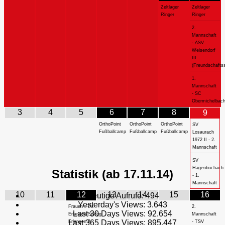
Zeltlager
Zeltlager
Ringer
Ringer
2.
Mannschaft
- ASV
Weisendorf
III
(Freundschaftss
1.
Mannschaft
- SC
Obermichelbac
3
4
5
6
7
8
9
OrthoPoint
OrthoPoint
OrthoPoint
SV
Fußballcamp
Fußballcamp
Fußballcamp
Losaurach
1972 II - 2.
Mannschaft
SV
Hagenbüchach
Statistik (ab 17.11.14)
- 1.
Mannschaft
10
11
12
13
14
15
16
Heutige Aufrufe:
494
Yesterday's Views:
3.643
Frauen - TV
2.
Last 30 Days Views:
92.654
Erlangen/SpVgg
Mannschaft
Last 365 Days Views:
895.447
Erlangen 2
- TSV