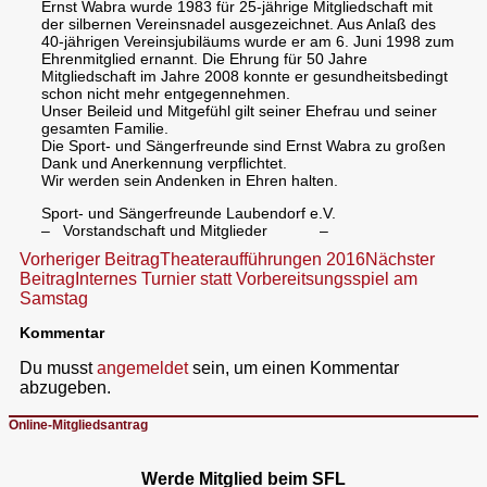
Ernst Wabra wurde 1983 für 25-jährige Mitgliedschaft mit
der silbernen Vereinsnadel ausgezeichnet. Aus Anlaß des
40-jährigen Vereinsjubiläums wurde er am 6. Juni 1998 zum
Ehrenmitglied ernannt. Die Ehrung für 50 Jahre
Mitgliedschaft im Jahre 2008 konnte er gesundheitsbedingt
schon nicht mehr entgegennehmen.
Unser Beileid und Mitgefühl gilt seiner Ehefrau und seiner
gesamten Familie.
Die Sport- und Sängerfreunde sind Ernst Wabra zu großen
Dank und Anerkennung verpflichtet.
Wir werden sein Andenken in Ehren halten.
Sport- und Sängerfreunde Laubendorf e.V.
– Vorstandschaft und Mitglieder –
Beitragsnavigation
Vorheriger Beitrag
Theateraufführungen 2016
Nächster
Beitrag
Internes Turnier statt Vorbereitsungsspiel am
Samstag
Kommentar
Du musst
angemeldet
sein, um einen Kommentar
abzugeben.
Online-Mitgliedsantrag
Werde Mitglied beim SFL