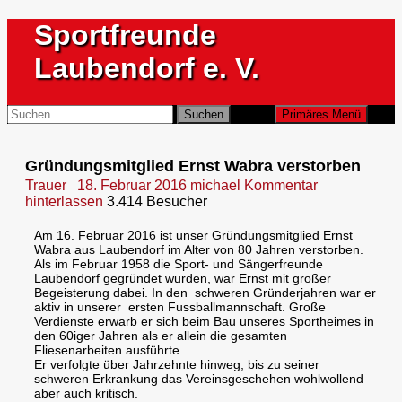
Zum
Sportfreunde
Inhalt
springen
Laubendorf e. V.
Suchen
Suchen
Primäres Menü
nach:
Gründungsmitglied Ernst Wabra verstorben
Trauer
18. Februar 2016
michael
Kommentar
hinterlassen
3.414 Besucher
Am 16. Februar 2016 ist unser Gründungsmitglied Ernst
Wabra aus Laubendorf im Alter von 80 Jahren verstorben.
Als im Februar 1958 die Sport- und Sängerfreunde
Laubendorf gegründet wurden, war Ernst mit großer
Begeisterung dabei. In den schweren Gründerjahren war er
aktiv in unserer ersten Fussballmannschaft. Große
Verdienste erwarb er sich beim Bau unseres Sportheimes in
den 60iger Jahren als er allein die gesamten
Fliesenarbeiten ausführte.
Er verfolgte über Jahrzehnte hinweg, bis zu seiner
schweren Erkrankung das Vereinsgeschehen wohlwollend
aber auch kritisch.