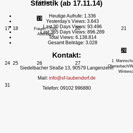
Statistik (ab 17.11.14)
Erlangen 2
Heutige Aufrufe:
1.336
19
Yesterday's Views:
3.643
Last 30 Days Views:
93.496
17
18
20
21
Frauen - TSV
Last 365 Days Views:
896.289
Altenberg
Total Views:
6.138.814
Gesamt Beiträge:
3.028
28
Kontakt:
1. Mannscha
24
25
26
27
Oberasbach/We
Siedelbacher Straße 13, 90579 Langenzenn
Wintersd
Mail:
info@sf-laubendorf.de
31
Telefon: 09102 996880