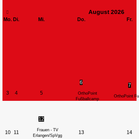
August
2026
Mo.
Di.
Mi.
Do.
Fr.
6
7
3
4
5
OrthoPoint
OrthoPoint F
Fußballcamp
12
Frauen - TV
10
11
13
14
Erlangen/SpVgg