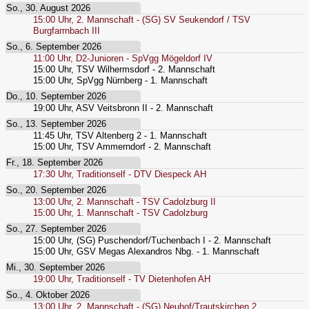
So., 30. August 2026
15:00
Uhr,
2. Mannschaft - (SG) SV Seukendorf / TSV
Burgfarrnbach III
So., 6. September 2026
11:00
Uhr,
D2-Junioren - SpVgg Mögeldorf IV
15:00
Uhr,
TSV Wilhermsdorf - 2. Mannschaft
15:00
Uhr,
SpVgg Nürnberg - 1. Mannschaft
Do., 10. September 2026
19:00
Uhr,
ASV Veitsbronn II - 2. Mannschaft
So., 13. September 2026
11:45
Uhr,
TSV Altenberg 2 - 1. Mannschaft
15:00
Uhr,
TSV Ammerndorf - 2. Mannschaft
Fr., 18. September 2026
17:30
Uhr,
Traditionself - DTV Diespeck AH
So., 20. September 2026
13:00
Uhr,
2. Mannschaft - TSV Cadolzburg II
15:00
Uhr,
1. Mannschaft - TSV Cadolzburg
So., 27. September 2026
15:00
Uhr,
(SG) Puschendorf/Tuchenbach I - 2. Mannschaft
15:00
Uhr,
GSV Megas Alexandros Nbg. - 1. Mannschaft
Mi., 30. September 2026
19:00
Uhr,
Traditionself - TV Dietenhofen AH
So., 4. Oktober 2026
13:00
Uhr,
2. Mannschaft - (SG) Neuhof/Trautskirchen 2