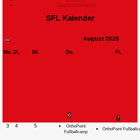
Datenschutzerklärung
SFL Kalender
August
2026
Mo.
Di.
Mi.
Do.
Fr.
6
7
3
4
5
OrthoPoint
OrthoPoint Fußball
Fußballcamp