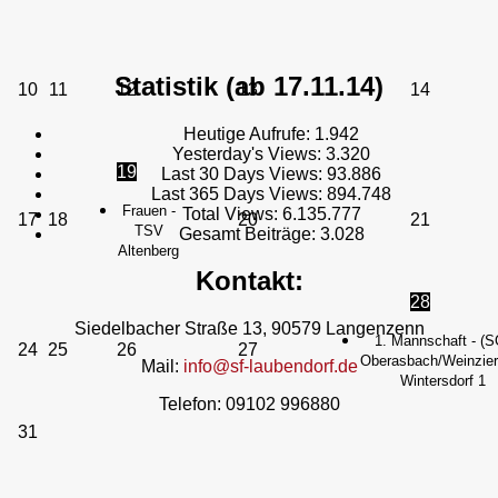
Statistik (ab 17.11.14)
10
11
12
13
14
Heutige Aufrufe:
1.942
Yesterday's Views:
3.320
19
Last 30 Days Views:
93.886
Last 365 Days Views:
894.748
Frauen -
Total Views:
6.135.777
17
18
20
21
TSV
Gesamt Beiträge:
3.028
Altenberg
Kontakt:
28
Siedelbacher Straße 13, 90579 Langenzenn
1. Mannschaft - (S
24
25
26
27
Oberasbach/Weinzierl
Mail:
info@sf-laubendorf.de
Wintersdorf 1
Telefon: 09102 996880
31