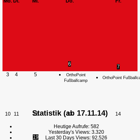
Mo.
Di.
Mi.
Do.
Fr.
6
7
3
4
5
OrthoPoint
OrthoPoint Fußball
Fußballcamp
Statistik (ab 17.11.14)
10
11
12
13
14
Heutige Aufrufe:
582
Yesterday's Views:
3.320
19
Last 30 Days Views:
92.526