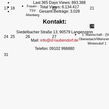
Last 365 Days Views:
893.388
Frauen -
Total Views:
6.134.417
17
18
20
21
TSV
Gesamt Beiträge:
3.028
Altenberg
Kontakt:
28
Siedelbacher Straße 13, 90579 Langenzenn
1. Mannschaft - (S
24
25
26
27
Oberasbach/Weinzierl
Mail:
info@sf-laubendorf.de
Wintersdorf 1
Telefon: 09102 996880
31