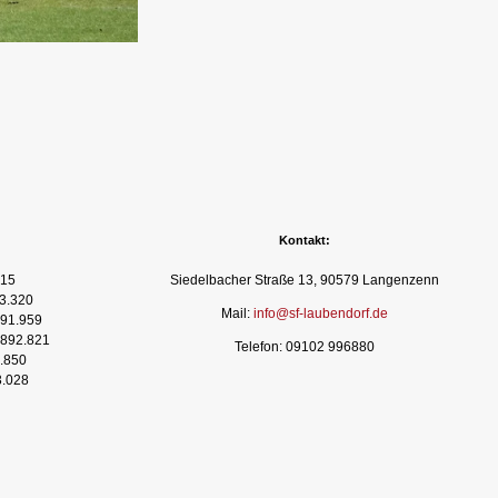
Kontakt:
15
Siedelbacher Straße 13, 90579 Langenzenn
3.320
Mail:
info@sf-laubendorf.de
91.959
892.821
Telefon: 09102 996880
.850
3.028