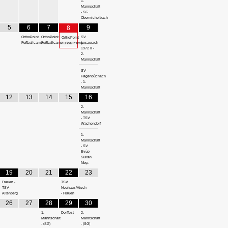
1.
Mannschaft
- SC
Obermichelbach
5
6
7
9
8
OrthoPoint
OrthoPoint
SV
OrthoPoint
Fußballcamp
Fußballcamp
Losaurach
Fußballcamp
1972 II -
2.
Mannschaft
SV
Hagenbüchach
- 1.
Mannschaft
12
13
14
15
16
2.
Mannschaft
- TSV
Wachendorf
1.
Mannschaft
- SV
Eyüp
Sultan
Nbg.
19
20
21
22
23
Frauen -
TSV
TSV
Neuhaus/Aisch
Altenberg
- Frauen
26
27
28
29
30
1.
Dorffest
2.
Mannschaft
Mannschaft
- (SG)
- (SG)