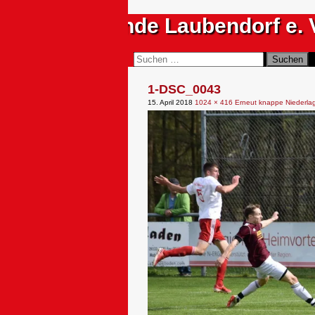
Zum
Sportfreunde Laubendorf e. 
Inhalt
springen
Suchen
Suchen
nach:
1-DSC_0043
15. April 2018
1024 × 416
Erneut knappe Niederla