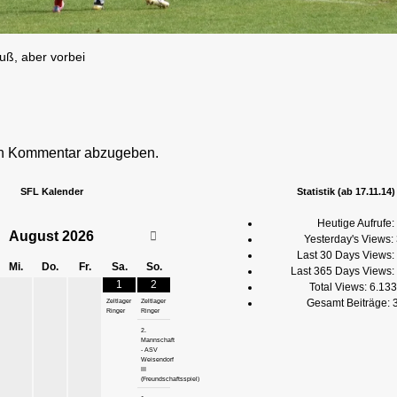
uß, aber vorbei
en Kommentar abzugeben.
SFL Kalender
Statistik (ab 17.11.14)
Heutige Aufrufe:
August
2026
Yesterday's Views:
Last 30 Days Views:
Mi.
Do.
Fr.
Sa.
So.
Last 365 Days Views:
1
2
Total Views:
6.133
Gesamt Beiträge:
Zeltlager
Zeltlager
Ringer
Ringer
2.
Mannschaft
- ASV
Weisendorf
III
(Freundschaftsspiel)