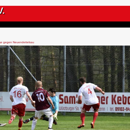
V.
ge gegen Neuendettelsau