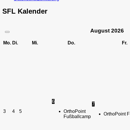
SFL Kalender
August
2026
Mo.
Di.
Mi.
Do.
Fr.
6
7
3
4
5
OrthoPoint
OrthoPoint 
Fußballcamp