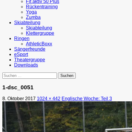
Fit aktiv 50 Plus
Rückentraining
Yoga
Zumba
Skiabteilung
Skiabteilung
Klettergruppe
Ringen
AthleticBoxx
Sängerfreunde
eSport
Theatergruppe
Downloads
Suchen
nach:
1-dsc_0051
8. Oktober 2017
1024 × 442
Englische Woche: Teil 3