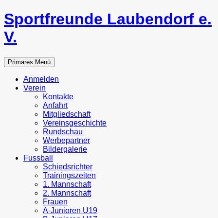
Zum
Sportfreunde Laubendorf e.
Inhalt
springen
V.
Suchen
Primäres Menü
Anmelden
Verein
Kontakte
Anfahrt
Mitgliedschaft
Vereinsgeschichte
Rundschau
Werbepartner
Bildergalerie
Fussball
Schiedsrichter
Trainingszeiten
1. Mannschaft
2. Mannschaft
Frauen
A-Junioren U19