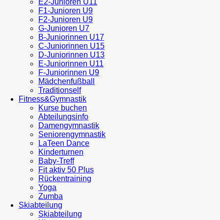
E2-Junioren U11
F1-Junioren U9
F2-Junioren U9
G-Junioren U7
B-Juniorinnen U17
C-Juniorinnen U15
D-Juniorinnen U13
E-Juniorinnen U11
F-Juniorinnen U9
Mädchenfußball
Traditionself
Fitness&Gymnastik
Kurse buchen
Abteilungsinfo
Damengymnastik
Seniorengymnastik
LaTeen Dance
Kinderturnen
Baby-Treff
Fit aktiv 50 Plus
Rückentraining
Yoga
Zumba
Skiabteilung
Skiabteilung