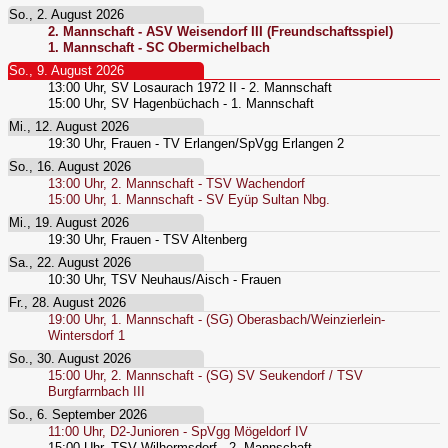
So., 2. August 2026
2. Mannschaft - ASV Weisendorf III (Freundschaftsspiel)
1. Mannschaft - SC Obermichelbach
So., 9. August 2026
13:00
Uhr,
SV Losaurach 1972 II - 2. Mannschaft
15:00
Uhr,
SV Hagenbüchach - 1. Mannschaft
Mi., 12. August 2026
19:30
Uhr,
Frauen - TV Erlangen/SpVgg Erlangen 2
So., 16. August 2026
13:00
Uhr,
2. Mannschaft - TSV Wachendorf
15:00
Uhr,
1. Mannschaft - SV Eyüp Sultan Nbg.
Mi., 19. August 2026
19:30
Uhr,
Frauen - TSV Altenberg
Sa., 22. August 2026
10:30
Uhr,
TSV Neuhaus/Aisch - Frauen
Fr., 28. August 2026
19:00
Uhr,
1. Mannschaft - (SG) Oberasbach/Weinzierlein-
Wintersdorf 1
So., 30. August 2026
15:00
Uhr,
2. Mannschaft - (SG) SV Seukendorf / TSV
Burgfarrnbach III
So., 6. September 2026
11:00
Uhr,
D2-Junioren - SpVgg Mögeldorf IV
15:00
Uhr,
TSV Wilhermsdorf - 2. Mannschaft