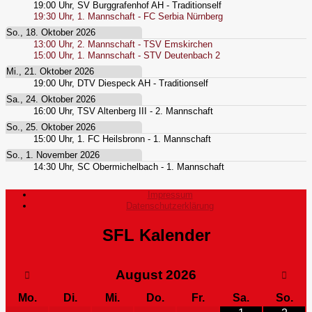
19:00
Uhr,
SV Burggrafenhof AH - Traditionself
19:30
Uhr,
1. Mannschaft - FC Serbia Nürnberg
So., 18. Oktober 2026
13:00
Uhr,
2. Mannschaft - TSV Emskirchen
15:00
Uhr,
1. Mannschaft - STV Deutenbach 2
Mi., 21. Oktober 2026
19:00
Uhr,
DTV Diespeck AH - Traditionself
Sa., 24. Oktober 2026
16:00
Uhr,
TSV Altenberg III - 2. Mannschaft
So., 25. Oktober 2026
15:00
Uhr,
1. FC Heilsbronn - 1. Mannschaft
So., 1. November 2026
14:30
Uhr,
SC Obermichelbach - 1. Mannschaft
Impressum
Datenschutzerklärung
SFL Kalender
August
2026
Mo.
Di.
Mi.
Do.
Fr.
Sa.
So.