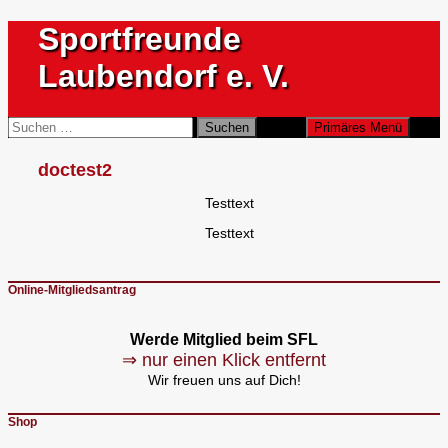
Zum
Sportfreunde
Inhalt
springen
Laubendorf e. V.
Suchen
Suchen
Primäres Menü
nach:
doctest2
Testtext
Testtext
Online-Mitgliedsantrag
Werde Mitglied beim SFL
⇒ nur einen Klick entfernt
Wir freuen uns auf Dich!
Shop