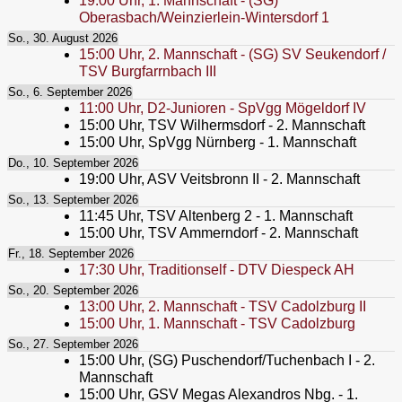
19:00
Uhr,
1. Mannschaft - (SG)
Oberasbach/Weinzierlein-Wintersdorf 1
So., 30. August 2026
15:00
Uhr,
2. Mannschaft - (SG) SV Seukendorf /
TSV Burgfarrnbach III
So., 6. September 2026
11:00
Uhr,
D2-Junioren - SpVgg Mögeldorf IV
15:00
Uhr,
TSV Wilhermsdorf - 2. Mannschaft
15:00
Uhr,
SpVgg Nürnberg - 1. Mannschaft
Do., 10. September 2026
19:00
Uhr,
ASV Veitsbronn II - 2. Mannschaft
So., 13. September 2026
11:45
Uhr,
TSV Altenberg 2 - 1. Mannschaft
15:00
Uhr,
TSV Ammerndorf - 2. Mannschaft
Fr., 18. September 2026
17:30
Uhr,
Traditionself - DTV Diespeck AH
So., 20. September 2026
13:00
Uhr,
2. Mannschaft - TSV Cadolzburg II
15:00
Uhr,
1. Mannschaft - TSV Cadolzburg
So., 27. September 2026
15:00
Uhr,
(SG) Puschendorf/Tuchenbach I - 2.
Mannschaft
15:00
Uhr,
GSV Megas Alexandros Nbg. - 1.