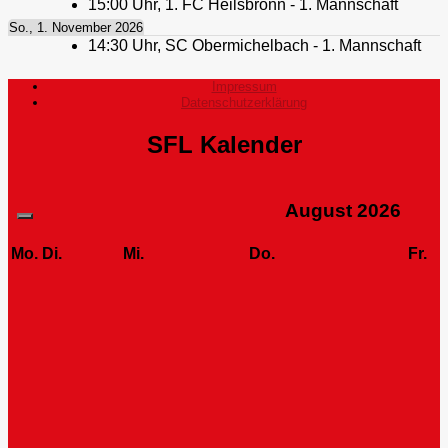
15:00
Uhr,
1. FC Heilsbronn - 1. Mannschaft
So., 1. November 2026
14:30
Uhr,
SC Obermichelbach - 1. Mannschaft
Impressum
Datenschutzerklärung
SFL Kalender
August
2026
Mo.
Di.
Mi.
Do.
Fr.