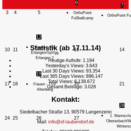
6
7
3
4
5
OrthoPoint
OrthoPoint F
Fußballcamp
12
Statistik (ab 17.11.14)
Frauen - TV
10
11
13
14
Erlangen/SpVgg
Erlangen 2
Heutige Aufrufe:
1.194
Yesterday's Views:
3.643
Last 30 Days Views:
93.354
19
Last 365 Days Views:
896.147
Total Views:
6.138.672
17
18
20
21
Frauen - TSV
Gesamt Beiträge:
3.028
Altenberg
Kontakt:
28
Siedelbacher Straße 13, 90579 Langenzenn
1. Mannscha
24
25
26
27
Oberasbach/We
Mail:
info@sf-laubendorf.de
Wintersd