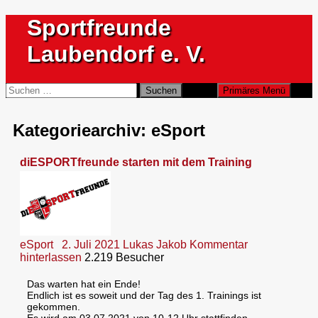
Zum
Sportfreunde
Inhalt
springen
Laubendorf e. V.
Suchen
Suchen
Primäres Menü
nach:
Kategoriearchiv: eSport
diESPORTfreunde starten mit dem Training
eSport
2. Juli 2021
Lukas Jakob
Kommentar
hinterlassen
2.219 Besucher
Das warten hat ein Ende!
Endlich ist es soweit und der Tag des 1. Trainings ist
gekommen.
Es wird am 03.07.2021 von 10-12 Uhr stattfinden.