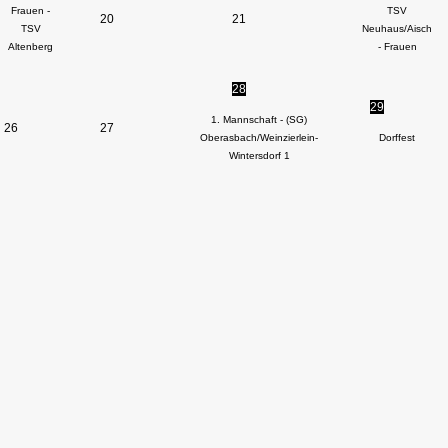
Frauen -
TSV
20
21
TSV
Neuhaus/Aisch
Altenberg
- Frauen
28
29
1. Mannschaft - (SG)
26
27
Oberasbach/Weinzierlein-
Dorffest
Wintersdorf 1