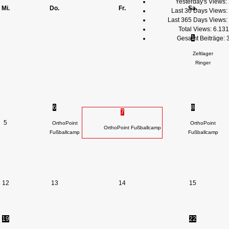
Yesterday's Views:
Mi.
Do.
Fr.
Sa.
Last 30 Days Views:
Last 365 Days Views:
Total Views:
6.131
1
Gesamt Beiträge:
Zeltlager
Ringer
6
8
7
5
OrthoPoint
OrthoPoint
OrthoPoint Fußballcamp
Fußballcamp
Fußballcamp
12
13
14
15
19
22