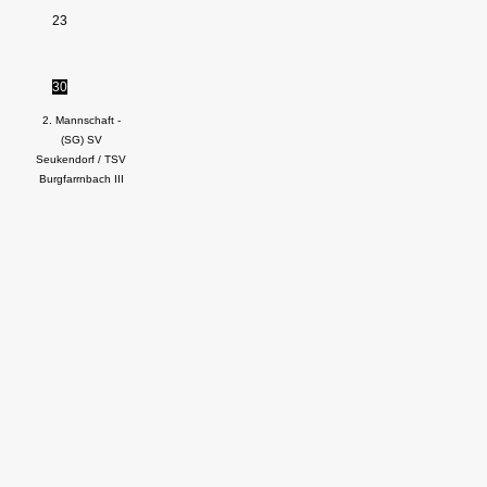
23
30
2. Mannschaft -
(SG) SV
Seukendorf / TSV
Burgfarrnbach III