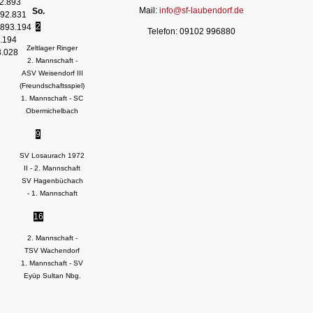
2.893
Mail:
info@sf-laubendorf.de
So.
92.831
2
893.194
Telefon: 09102 996880
.194
Zeltlager Ringer
3.028
2. Mannschaft -
ASV Weisendorf III
(Freundschaftsspiel)
1. Mannschaft - SC
Obermichelbach
9
SV Losaurach 1972
II - 2. Mannschaft
SV Hagenbüchach
- 1. Mannschaft
16
2. Mannschaft -
TSV Wachendorf
1. Mannschaft - SV
Eyüp Sultan Nbg.