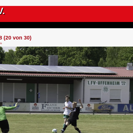
V.
 (20 von 30)
im