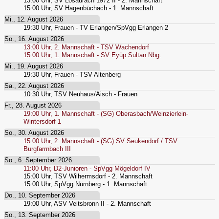
13:00
Uhr,
SV Losaurach 1972 II - 2. Mannschaft
15:00
Uhr,
SV Hagenbüchach - 1. Mannschaft
Mi., 12. August 2026
19:30
Uhr,
Frauen - TV Erlangen/SpVgg Erlangen 2
So., 16. August 2026
13:00
Uhr,
2. Mannschaft - TSV Wachendorf
15:00
Uhr,
1. Mannschaft - SV Eyüp Sultan Nbg.
Mi., 19. August 2026
19:30
Uhr,
Frauen - TSV Altenberg
Sa., 22. August 2026
10:30
Uhr,
TSV Neuhaus/Aisch - Frauen
Fr., 28. August 2026
19:00
Uhr,
1. Mannschaft - (SG) Oberasbach/Weinzierlein-
Wintersdorf 1
So., 30. August 2026
15:00
Uhr,
2. Mannschaft - (SG) SV Seukendorf / TSV
Burgfarrnbach III
So., 6. September 2026
11:00
Uhr,
D2-Junioren - SpVgg Mögeldorf IV
15:00
Uhr,
TSV Wilhermsdorf - 2. Mannschaft
15:00
Uhr,
SpVgg Nürnberg - 1. Mannschaft
Do., 10. September 2026
19:00
Uhr,
ASV Veitsbronn II - 2. Mannschaft
So., 13. September 2026