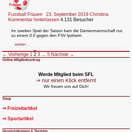
Fussball Frauen
23. September 2019
Christina
Kommentar hinterlassen
4.131 Besucher
Im zweiten Spiel der Saison kam die Damenmannschaft nur
zu einem 0.0 gegen den FSV Ipsheim.
weiter…
Beitragsnavigation
← Vorherige
1
2
3
…
5
Nächste →
Online-Mitgliedsantrag
Werde Mitglied beim SFL
⇒ nur einen Klick entfernt
Wir freuen uns auf Dich!
Shop
⇒ Freizeitartikel
⇒ Sportartikel
Veranstaltungen & Termine