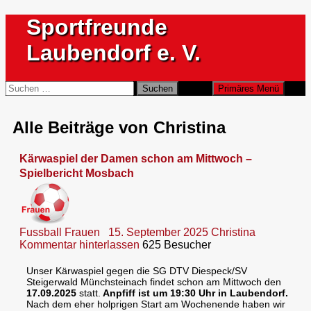
Zum
Sportfreunde
Inhalt
springen
Laubendorf e. V.
Suchen
Suchen
Primäres Menü
nach:
Alle Beiträge von Christina
Kärwaspiel der Damen schon am Mittwoch –
Spielbericht Mosbach
Fussball Frauen
15. September 2025
Christina
Kommentar hinterlassen
625 Besucher
Unser Kärwaspiel gegen die SG DTV Diespeck/SV
Steigerwald Münchsteinach findet schon am Mittwoch den
17.09.2025
statt.
Anpfiff ist um 19:30 Uhr in Laubendorf.
Nach dem eher holprigen Start am Wochenende haben wir