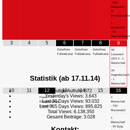
- ASV
Weisendorf
III
(Freundschaftss
1.
Mannschaft
- SC
Obermichelbac
3
4
5
6
7
8
9
OrthoPoint
OrthoPoint
OrthoPoint
SV
Fußballcamp
Fußballcamp
Fußballcamp
Losaurach
1972 II - 2.
Mannschaft
SV
Hagenbüchach
Statistik (ab 17.11.14)
- 1.
Mannschaft
10
11
12
13
14
15
16
Heutige Aufrufe:
872
Yesterday's Views:
3.643
Frauen - TV
2.
Last 30 Days Views:
93.032
Erlangen/SpVgg
Mannschaft
Last 365 Days Views:
895.825
Erlangen 2
- TSV
Wachendorf
Total Views:
6.138.350
Gesamt Beiträge:
3.028
1.
Mannschaft
- SV Eyüp
Kontakt: