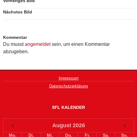
Vorheriges Bild
Nächstes Bild
Kommentar
Du musst
angemeldet
sein, um einen Kommentar
abzugeben.
Impressum
Datenschutzerklärung
SFL KALENDER
August
2026
Mo.
Di.
Mi.
Do.
Fr.
Sa.
So.