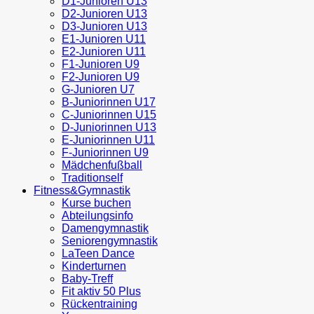
D1-Junioren U13
D2-Junioren U13
D3-Junioren U13
E1-Junioren U11
E2-Junioren U11
F1-Junioren U9
F2-Junioren U9
G-Junioren U7
B-Juniorinnen U17
C-Juniorinnen U15
D-Juniorinnen U13
E-Juniorinnen U11
F-Juniorinnen U9
Mädchenfußball
Traditionself
Fitness&Gymnastik
Kurse buchen
Abteilungsinfo
Damengymnastik
Seniorengymnastik
LaTeen Dance
Kinderturnen
Baby-Treff
Fit aktiv 50 Plus
Rückentraining