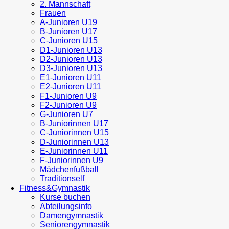
2. Mannschaft
Frauen
A-Junioren U19
B-Junioren U17
C-Junioren U15
D1-Junioren U13
D2-Junioren U13
D3-Junioren U13
E1-Junioren U11
E2-Junioren U11
F1-Junioren U9
F2-Junioren U9
G-Junioren U7
B-Juniorinnen U17
C-Juniorinnen U15
D-Juniorinnen U13
E-Juniorinnen U11
F-Juniorinnen U9
Mädchenfußball
Traditionself
Fitness&Gymnastik
Kurse buchen
Abteilungsinfo
Damengymnastik
Seniorengymnastik