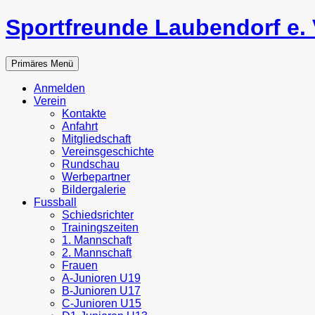
Zum
Sportfreunde Laubendorf e. 
Inhalt
springen
Suchen
Primäres Menü
Anmelden
Verein
Kontakte
Anfahrt
Mitgliedschaft
Vereinsgeschichte
Rundschau
Werbepartner
Bildergalerie
Fussball
Schiedsrichter
Trainingszeiten
1. Mannschaft
2. Mannschaft
Frauen
A-Junioren U19
B-Junioren U17
C-Junioren U15