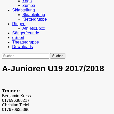
Yoga
Zumba
Skiabteilung
Skiabteilung
Klettergruppe
Ringen
AthleticBoxx
Sängerfreunde
eSport
Theatergruppe
Downloads
Suchen
nach:
A-Junioren U19 2017/2018
Trainer:
Benjamin Kress
017696388217
Christian Tiefel
017670635396