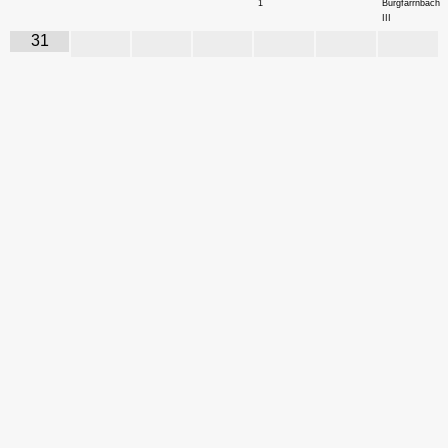
1
Burgfarrnbach
III
31