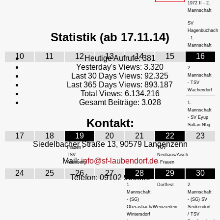
1972 II - 2.
Mannschaft
SV
Hagenbüchach
Statistik (ab 17.11.14)
- 1.
Mannschaft
10
11
12
13
14
15
16
Heutige Aufrufe:
381
Yesterday's Views:
3.320
2.
Last 30 Days Views:
92.325
Mannschaft
- TSV
Last 365 Days Views:
893.187
Wachendorf
Total Views:
6.134.216
Gesamt Beiträge:
3.028
1.
Mannschaft
- SV Eyüp
Kontakt:
Sultan Nbg.
17
18
19
20
21
22
23
Siedelbacher Straße 13, 90579 Langenzenn
Frauen -
TSV
TSV
Neuhaus/Aisch
Mail:
info@sf-laubendorf.de
Altenberg
- Frauen
24
25
26
27
28
29
30
Telefon: 09102 996880
1.
Dorffest
2.
Mannschaft
Mannschaft
- (SG)
- (SG) SV
Oberasbach/Weinzierlein-
Seukendorf
Wintersdorf
/ TSV