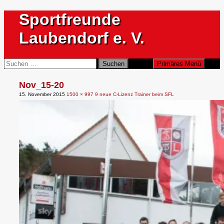
Zum
Sportfreunde
Inhalt
springen
Laubendorf e. V.
Suchen
Suchen
Primäres Menü
nach:
Nov_15-20
15. November 2015
1500 × 997
9 neue C-Lizenz Trainer beim SFL