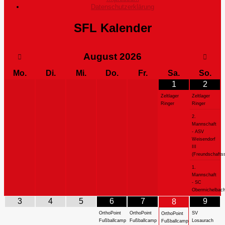
Datenschutzerklärung
SFL Kalender
August
2026
Mo.
Di.
Mi.
Do.
Fr.
Sa.
So.
1
2
Zeltlager
Zeltlager
Ringer
Ringer
2.
Mannschaft
- ASV
Weisendorf
III
(Freundschaftss
1.
Mannschaft
- SC
Obermichelbac
3
4
5
6
7
9
8
OrthoPoint
OrthoPoint
SV
OrthoPoint
Fußballcamp
Fußballcamp
Losaurach
Fußballcamp