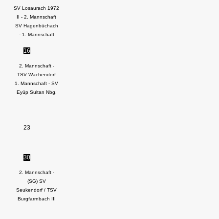
SV Losaurach 1972
II - 2. Mannschaft
SV Hagenbüchach
- 1. Mannschaft
16
2. Mannschaft -
TSV Wachendorf
1. Mannschaft - SV
Eyüp Sultan Nbg.
23
30
2. Mannschaft -
(SG) SV
Seukendorf / TSV
Burgfarrnbach III