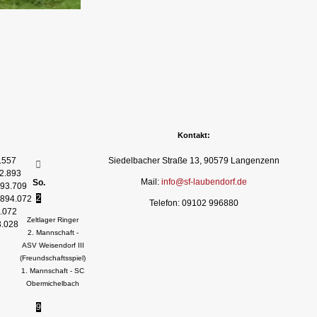
Kontakt:
.557
Siedelbacher Straße 13, 90579 Langenzenn
2.893
Mail:
info@sf-laubendorf.de
So.
93.709
2
894.072
Telefon: 09102 996880
.072
Zeltlager Ringer
3.028
2. Mannschaft -
ASV Weisendorf III
(Freundschaftsspiel)
1. Mannschaft - SC
Obermichelbach
9