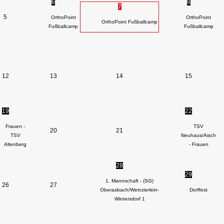
6
8
7
5
OrthoPoint
OrthoPoint
OrthoPoint Fußballcamp
Fußballcamp
Fußballcamp
12
13
14
15
19
22
Frauen -
TSV
20
21
TSV
Neuhaus/Aisch
Altenberg
- Frauen
28
29
1. Mannschaft - (SG)
26
27
Oberasbach/Weinzierlein-
Dorffest
Wintersdorf 1