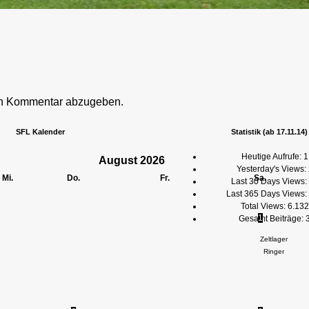
en Kommentar abzugeben.
SFL Kalender
Statistik (ab 17.11.14)
Heutige Aufrufe:
1
August
2026
Yesterday's Views:
Mi.
Do.
Fr.
Sa.
Last 30 Days Views:
Last 365 Days Views:
Total Views:
6.132
1
Gesamt Beiträge:
Zeltlager
Ringer