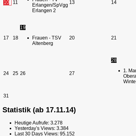
10
11
13
14
Erlangen/SpVgg
Erlangen 2
19
17
18
Frauen - TSV
20
21
Altenberg
28
1. Ma
24
25
26
27
Obera
Winte
31
Statistik (ab 17.11.14)
Heutige Aufrufe:
3.278
Yesterday's Views:
3.384
Last 30 Days Views:
95.152