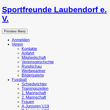
Zum
Sportfreunde Laubendorf e.
Inhalt
springen
V.
Suchen
Primäres Menü
Anmelden
Verein
Kontakte
Anfahrt
Mitgliedschaft
Vereinsgeschichte
Rundschau
Werbepartner
Bildergalerie
Fussball
Schiedsrichter
Trainingszeiten
1. Mannschaft
2. Mannschaft
Frauen
A-Junioren U19