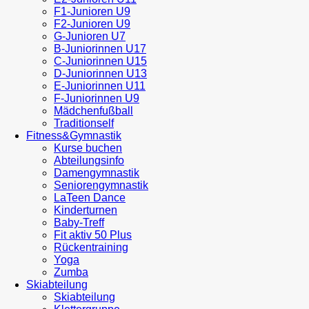
F1-Junioren U9
F2-Junioren U9
G-Junioren U7
B-Juniorinnen U17
C-Juniorinnen U15
D-Juniorinnen U13
E-Juniorinnen U11
F-Juniorinnen U9
Mädchenfußball
Traditionself
Fitness&Gymnastik
Kurse buchen
Abteilungsinfo
Damengymnastik
Seniorengymnastik
LaTeen Dance
Kinderturnen
Baby-Treff
Fit aktiv 50 Plus
Rückentraining
Yoga
Zumba
Skiabteilung
Skiabteilung