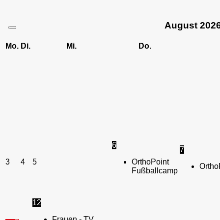
August
202
Mo.
Di.
Mi.
Do.
6
7
3
4
5
OrthoPoint
Ortho
Fußballcamp
12
Frauen - TV