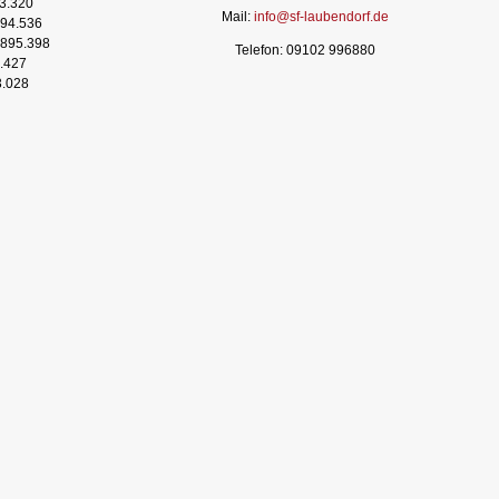
3.320
Mail:
info@sf-laubendorf.de
94.536
895.398
Telefon: 09102 996880
.427
3.028