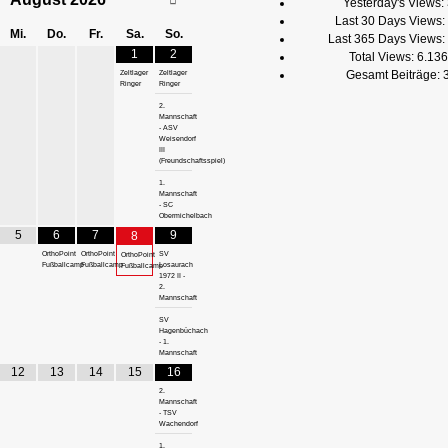
Yesterday's Views:
Last 30 Days Views:
Mi.
Do.
Fr.
Sa.
So.
Last 365 Days Views:
1
2
Total Views:
6.136
Gesamt Beiträge:
Zeltlager
Zeltlager
Ringer
Ringer
2.
Mannschaft
- ASV
Weisendorf
III
(Freundschaftsspiel)
1.
Mannschaft
- SC
Obermichelbach
5
6
7
9
8
OrthoPoint
OrthoPoint
SV
OrthoPoint
Fußballcamp
Fußballcamp
Losaurach
Fußballcamp
1972 II -
2.
Mannschaft
SV
Hagenbüchach
- 1.
Mannschaft
12
13
14
15
16
2.
Mannschaft
- TSV
Wachendorf
1.