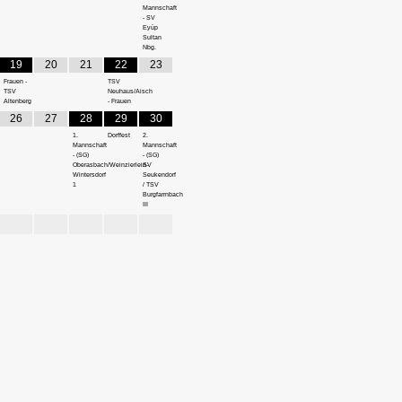
Mannschaft
- SV
Eyüp
Sultan
Nbg.
19
20
21
22
23
Frauen -
TSV
TSV
Neuhaus/Aisch
Altenberg
- Frauen
26
27
28
29
30
1.
Dorffest
2.
Mannschaft
Mannschaft
- (SG)
- (SG)
Oberasbach/Weinzierlein-
SV
Wintersdorf
Seukendorf
1
/ TSV
Burgfarrnbach
III