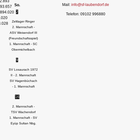
2.893
Mail:
info@sf-laubendorf.de
So.
93.657
2
894.020
Telefon: 09102 996880
.020
Zeltlager Ringer
3.028
2. Mannschaft -
ASV Weisendorf III
(Freundschaftsspiel)
1. Mannschaft - SC
Obermichelbach
9
SV Losaurach 1972
II - 2. Mannschaft
SV Hagenbüchach
- 1. Mannschaft
16
2. Mannschaft -
TSV Wachendorf
1. Mannschaft - SV
Eyüp Sultan Nbg.