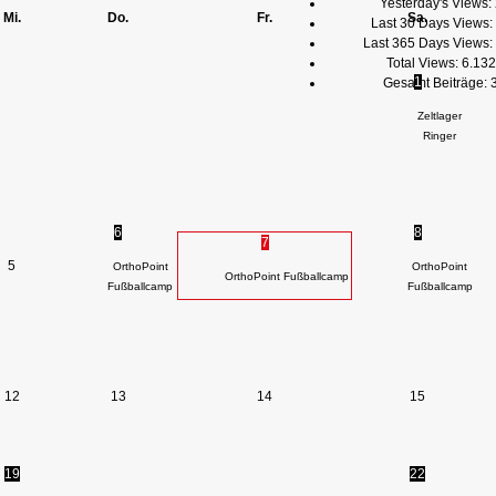
Yesterday's Views:
Mi.
Do.
Fr.
Sa.
Last 30 Days Views:
Last 365 Days Views:
Total Views:
6.132
1
Gesamt Beiträge:
Zeltlager
Ringer
6
8
7
5
OrthoPoint
OrthoPoint
OrthoPoint Fußballcamp
Fußballcamp
Fußballcamp
12
13
14
15
19
22