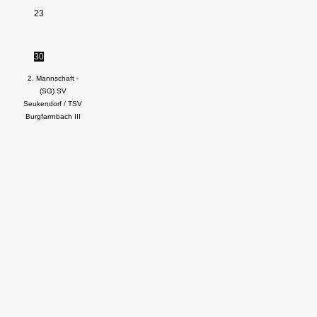
23
30
2. Mannschaft -
(SG) SV
Seukendorf / TSV
Burgfarrnbach III