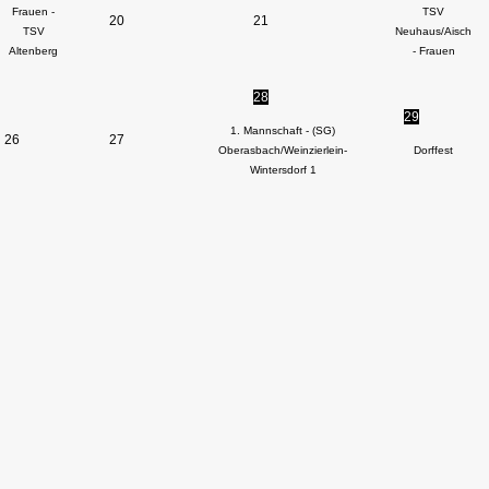
Frauen -
TSV
20
21
TSV
Neuhaus/Aisch
Altenberg
- Frauen
28
29
1. Mannschaft - (SG)
26
27
Oberasbach/Weinzierlein-
Dorffest
Wintersdorf 1