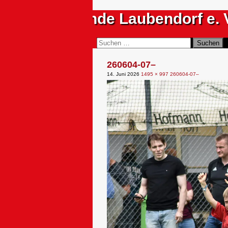
Zum
Sportfreunde Laubendorf e. 
Inhalt
springen
Suchen
Suchen
nach:
260604-07–
14. Juni 2026
1495 × 997
260604-07–