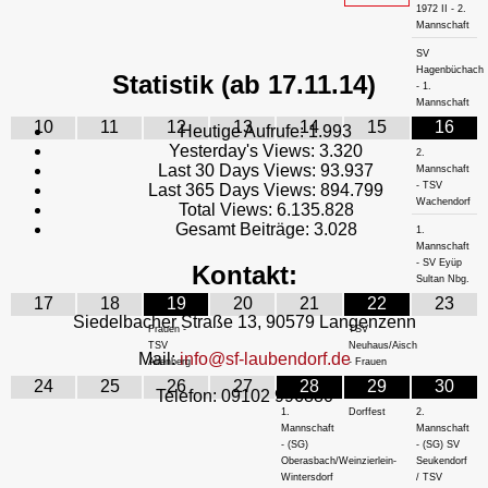
1972 II - 2.
Mannschaft
SV
Hagenbüchach
Statistik (ab 17.11.14)
- 1.
Mannschaft
10
11
12
13
14
15
16
Heutige Aufrufe:
1.993
Yesterday's Views:
3.320
2.
Last 30 Days Views:
93.937
Mannschaft
- TSV
Last 365 Days Views:
894.799
Wachendorf
Total Views:
6.135.828
Gesamt Beiträge:
3.028
1.
Mannschaft
- SV Eyüp
Kontakt:
Sultan Nbg.
17
18
19
20
21
22
23
Siedelbacher Straße 13, 90579 Langenzenn
Frauen -
TSV
TSV
Neuhaus/Aisch
Mail:
info@sf-laubendorf.de
Altenberg
- Frauen
24
25
26
27
28
29
30
Telefon: 09102 996880
1.
Dorffest
2.
Mannschaft
Mannschaft
- (SG)
- (SG) SV
Oberasbach/Weinzierlein-
Seukendorf
Wintersdorf
/ TSV