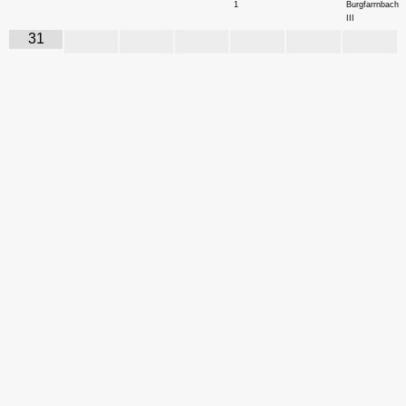
1
Burgfarrnbach
III
31