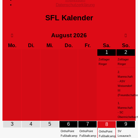
Datenschutzerklärung
SFL Kalender
August
2026
Mo.
Di.
Mi.
Do.
Fr.
Sa.
So.
1
2
Zeltlager
Zeltlager
Ringer
Ringer
2.
Mannschaft
- ASV
Weisendorf
III
(Freundschaftss
1.
Mannschaft
- SC
Obermichelbac
3
4
5
6
7
9
8
OrthoPoint
OrthoPoint
SV
OrthoPoint
Fußballcamp
Fußballcamp
Losaurach
Fußballcamp