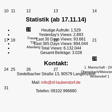
10
11
12
13
14
Statistik (ab 17.11.14)
19
Heutige Aufrufe:
1.529
Yesterday's Views:
2.893
Frauen -
Last 30 Days Views:
93.681
17
18
20
21
TSV
Last 365 Days Views:
894.044
Altenberg
Total Views:
6.132.044
Gesamt Beiträge:
3.028
28
Kontakt:
1. Mannschaft - (S
24
25
26
27
Oberasbach/Weinzierl
Siedelbacher Straße 13, 90579 Langenzenn
Wintersdorf 1
Mail:
info@sf-laubendorf.de
31
Telefon: 09102 996880