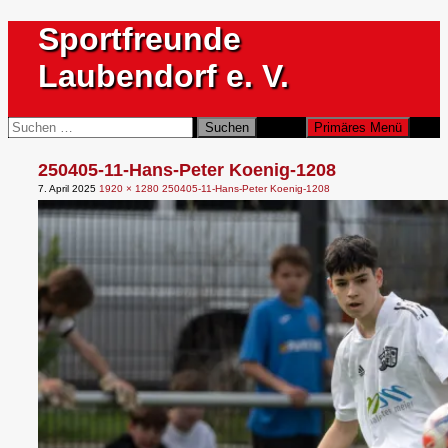
Zum
Sportfreunde
Inhalt
springen
Laubendorf e. V.
Suchen
Suchen
Primäres Menü
nach:
250405-11-Hans-Peter Koenig-1208
7. April 2025
1920 × 1280
250405-11-Hans-Peter Koenig-1208