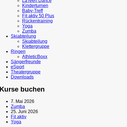
LaTeen Dance
Kinderturnen
Baby-Treff
Fit aktiv 50 Plus
Rückentraining
Yoga
Zumba
Skiabteilung
Skiabteilung
Klettergruppe
Ringen
AthleticBoxx
Sängerfreunde
eSport
Theatergruppe
Downloads
Kurse buchen
7. Mai 2026
Zumba
25. Juni 2026
Fit aktiv
Yoga