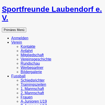
Zum
Sportfreunde Laubendorf e.
Inhalt
springen
V.
Suchen
Primäres Menü
Anmelden
Verein
Kontakte
Anfahrt
Mitgliedschaft
Vereinsgeschichte
Rundschau
Werbepartner
Bildergalerie
Fussball
Schiedsrichter
Trainingszeiten
1. Mannschaft
2. Mannschaft
Frauen
A-Junioren U19