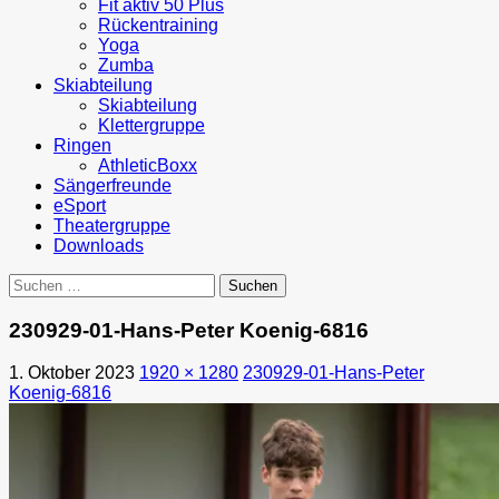
Fit aktiv 50 Plus
Rückentraining
Yoga
Zumba
Skiabteilung
Skiabteilung
Klettergruppe
Ringen
AthleticBoxx
Sängerfreunde
eSport
Theatergruppe
Downloads
Suchen
nach:
230929-01-Hans-Peter Koenig-6816
1. Oktober 2023
1920 × 1280
230929-01-Hans-Peter
Koenig-6816