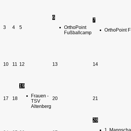
6
7
3
4
5
OrthoPoint
OrthoPoint 
Fußballcamp
10
11
12
13
14
19
Frauen -
17
18
20
21
TSV
Altenberg
28
1. Mannschaf