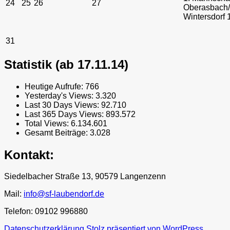
24
25
26
27
Oberasbach/
Wintersdorf 
31
Statistik (ab 17.11.14)
Heutige Aufrufe:
766
Yesterday's Views:
3.320
Last 30 Days Views:
92.710
Last 365 Days Views:
893.572
Total Views:
6.134.601
Gesamt Beiträge:
3.028
Kontakt:
Siedelbacher Straße 13, 90579 Langenzenn
Mail:
info@sf-laubendorf.de
Telefon: 09102 996880
Datenschutzerklärung
Stolz präsentiert von WordPress