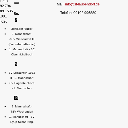
1.397
Mail:
info@sf-laubendorf.de
92.794
891.535
Telefon: 09102 996880
So.
.001
2
3.026
Zeltlager Ringer
2. Mannschaft -
ASV Weisendorf III
(Freundschaftsspiel)
1. Mannschaft - SC
Obermichelbach
9
SV Losaurach 1972
II - 2. Mannschaft
SV Hagenbüchach
- 1. Mannschaft
16
2. Mannschaft -
TSV Wachendorf
1. Mannschaft - SV
Eyüp Sultan Nbg.