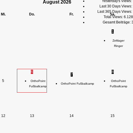
Yesterday's Views:
August
2026
Last 30 Days Views:
Last 365 Days Views:
Mi.
Do.
Fr.
Sa.
Total Views:
6.128
Gesamt Beiträge:
1
Zeltlager
Ringer
6
8
7
5
OrthoPoint
OrthoPoint
OrthoPoint Fußballcamp
Fußballcamp
Fußballcamp
12
13
14
15