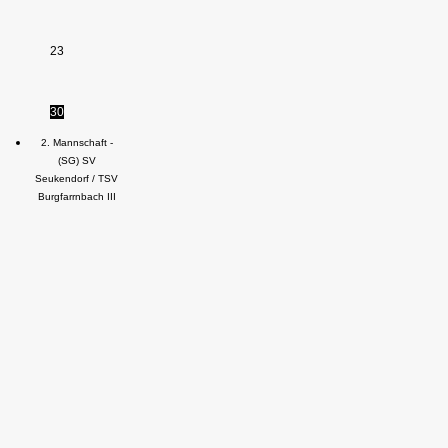
23
30
2. Mannschaft -
(SG) SV
Seukendorf / TSV
Burgfarrnbach III