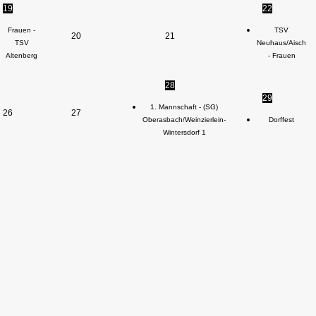
19
22
Frauen -
TSV
20
21
TSV
Neuhaus/Aisch
Altenberg
- Frauen
28
29
1. Mannschaft - (SG)
26
27
Oberasbach/Weinzierlein-
Dorffest
Wintersdorf 1