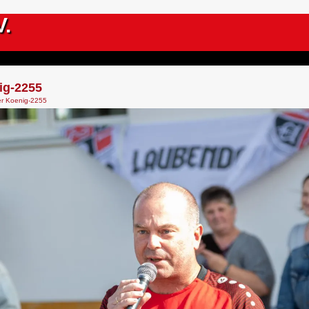
V.
ig-2255
r Koenig-2255