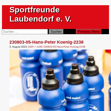
Zum
Sportfreunde
Inhalt
springen
Laubendorf e. V.
Suchen
Suchen
Primäres Menü
nach:
230803-05-Hans-Peter Koenig-2238
3. August 2023
1920 × 1280
230803-05-Hans-Peter Koenig-2238