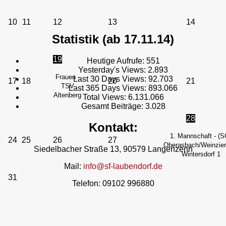
10
11
12
13
14
Statistik (ab 17.11.14)
19
Heutige Aufrufe:
551
Yesterday's Views:
2.893
Frauen -
Last 30 Days Views:
92.703
17
18
20
21
TSV
Last 365 Days Views:
893.066
Altenberg
Total Views:
6.131.066
Gesamt Beiträge:
3.028
28
Kontakt:
1. Mannschaft - (S
24
25
26
27
Oberasbach/Weinzierl
Siedelbacher Straße 13, 90579 Langenzenn
Wintersdorf 1
Mail:
info@sf-laubendorf.de
31
Telefon: 09102 996880