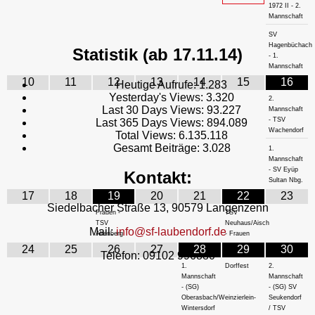
1972 II - 2.
Mannschaft
SV
Hagenbüchach
Statistik (ab 17.11.14)
- 1.
Mannschaft
10
11
12
13
14
15
16
Heutige Aufrufe:
1.283
Yesterday's Views:
3.320
2.
Last 30 Days Views:
93.227
Mannschaft
- TSV
Last 365 Days Views:
894.089
Wachendorf
Total Views:
6.135.118
Gesamt Beiträge:
3.028
1.
Mannschaft
- SV Eyüp
Kontakt:
Sultan Nbg.
17
18
19
20
21
22
23
Siedelbacher Straße 13, 90579 Langenzenn
Frauen -
TSV
TSV
Neuhaus/Aisch
Mail:
info@sf-laubendorf.de
Altenberg
- Frauen
24
25
26
27
28
29
30
Telefon: 09102 996880
1.
Dorffest
2.
Mannschaft
Mannschaft
- (SG)
- (SG) SV
Oberasbach/Weinzierlein-
Seukendorf
Wintersdorf
/ TSV