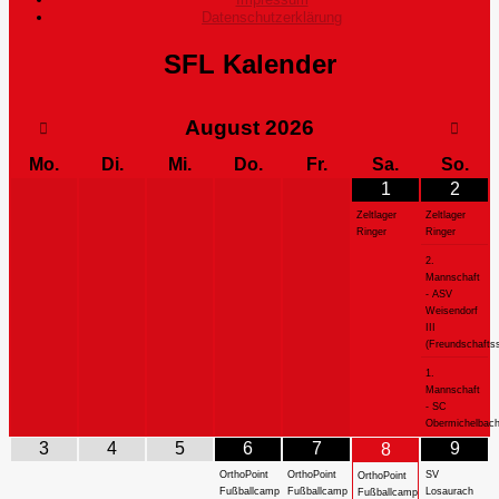
Datenschutzerklärung
SFL Kalender
August
2026
Mo.
Di.
Mi.
Do.
Fr.
Sa.
So.
1
2
Zeltlager
Zeltlager
Ringer
Ringer
2.
Mannschaft
- ASV
Weisendorf
III
(Freundschaftss
1.
Mannschaft
- SC
Obermichelbac
3
4
5
6
7
9
8
OrthoPoint
OrthoPoint
SV
OrthoPoint
Fußballcamp
Fußballcamp
Losaurach
Fußballcamp