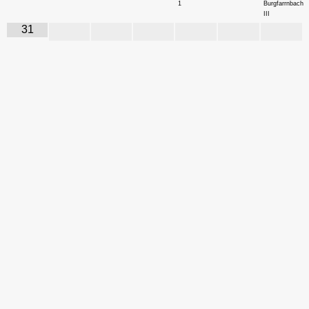
1
Burgfarrnbach
III
31