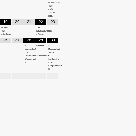
Mannschaft
- SV
Eyüp
Sultan
Nbg.
19
20
21
22
23
Frauen -
TSV
TSV
Neuhaus/Aisch
Altenberg
- Frauen
26
27
28
29
30
1.
Dorffest
2.
Mannschaft
Mannschaft
- (SG)
- (SG)
Oberasbach/Weinzierlein-
SV
Wintersdorf
Seukendorf
1
/ TSV
Burgfarrnbach
III