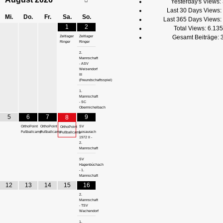
Yesterday's Views:
Last 30 Days Views:
Mi.
Do.
Fr.
Sa.
So.
Last 365 Days Views:
1
2
Total Views:
6.135
Gesamt Beiträge:
Zeltlager
Zeltlager
Ringer
Ringer
2.
Mannschaft
- ASV
Weisendorf
III
(Freundschaftsspiel)
1.
Mannschaft
- SC
Obermichelbach
5
6
7
9
8
OrthoPoint
OrthoPoint
SV
OrthoPoint
Fußballcamp
Fußballcamp
Losaurach
Fußballcamp
1972 II -
2.
Mannschaft
SV
Hagenbüchach
- 1.
Mannschaft
12
13
14
15
16
2.
Mannschaft
- TSV
Wachendorf
1.