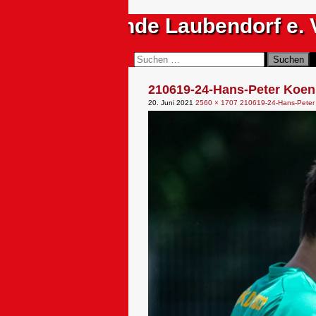
Zum
Sportfreunde Laubendorf e. 
Inhalt
springen
Suchen
Suchen
nach:
210619-24-Hans-Peter Koen
20. Juni 2021
2560 × 1707
210619-24-Hans-Peter