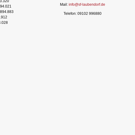
3.320
Mail:
info@sf-laubendorf.de
94.021
894.883
Telefon: 09102 996880
.912
3.028