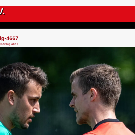
V.
ig-4667
 Koenig-4667