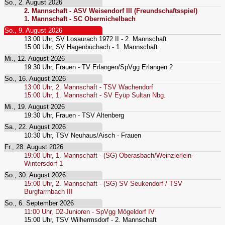
So., 2. August 2026
2. Mannschaft - ASV Weisendorf III (Freundschaftsspiel)
1. Mannschaft - SC Obermichelbach
So., 9. August 2026
13:00
Uhr,
SV Losaurach 1972 II - 2. Mannschaft
15:00
Uhr,
SV Hagenbüchach - 1. Mannschaft
Mi., 12. August 2026
19:30
Uhr,
Frauen - TV Erlangen/SpVgg Erlangen 2
So., 16. August 2026
13:00
Uhr,
2. Mannschaft - TSV Wachendorf
15:00
Uhr,
1. Mannschaft - SV Eyüp Sultan Nbg.
Mi., 19. August 2026
19:30
Uhr,
Frauen - TSV Altenberg
Sa., 22. August 2026
10:30
Uhr,
TSV Neuhaus/Aisch - Frauen
Fr., 28. August 2026
19:00
Uhr,
1. Mannschaft - (SG) Oberasbach/Weinzierlein-
Wintersdorf 1
So., 30. August 2026
15:00
Uhr,
2. Mannschaft - (SG) SV Seukendorf / TSV
Burgfarrnbach III
So., 6. September 2026
11:00
Uhr,
D2-Junioren - SpVgg Mögeldorf IV
15:00
Uhr,
TSV Wilhermsdorf - 2. Mannschaft