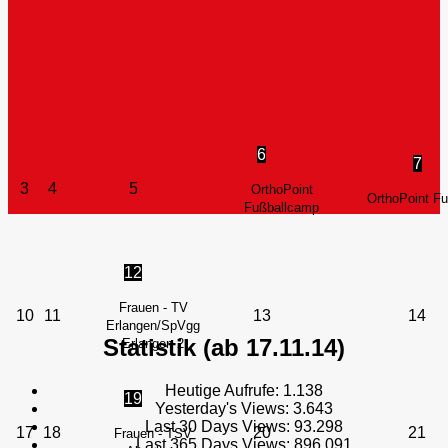
6
7
3
4
5
OrthoPoint
OrthoPoint F
Fußballcamp
12
Frauen - TV
10
11
13
14
Erlangen/SpVgg
Statistik (ab 17.11.14)
Erlangen 2
Heutige Aufrufe:
1.138
19
Yesterday's Views:
3.643
Last 30 Days Views:
93.298
17
18
20
21
Frauen - TSV
Last 365 Days Views:
896.091