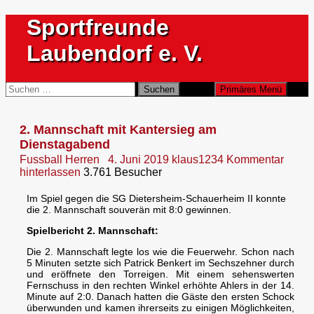
Zum
Sportfreunde
Inhalt
springen
Laubendorf e. V.
Suchen
Suchen
Primäres Menü
nach:
2. Mannschaft mit Kantersieg am
Dienstagabend
Fussball Herren
4. Juni 2019
klaus1234
Kommentar
hinterlassen
3.761 Besucher
Im Spiel gegen die SG Dietersheim-Schauerheim II konnte
die 2. Mannschaft souverän mit 8:0 gewinnen.
Spielbericht 2. Mannschaft:
Die 2. Mannschaft legte los wie die Feuerwehr. Schon nach
5 Minuten setzte sich Patrick Benkert im Sechszehner durch
und eröffnete den Torreigen. Mit einem sehenswerten
Fernschuss in den rechten Winkel erhöhte Ahlers in der 14.
Minute auf 2:0. Danach hatten die Gäste den ersten Schock
überwunden und kamen ihrerseits zu einigen Möglichkeiten,