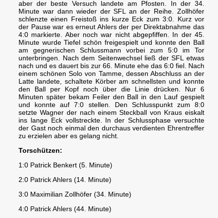
aber der beste Versuch landete am Pfosten. In der 34.
Minute war dann wieder der SFL an der Reihe. Zollhöfer
schlenzte einen Freistoß ins kurze Eck zum 3:0. Kurz vor
der Pause war es erneut Ahlers der per Direktabnahme das
4:0 markierte. Aber noch war nicht abgepfiffen. In der 45.
Minute wurde Tiefel schön freigespielt und konnte den Ball
am gegnerischen Schlussmann vorbei zum 5:0 im Tor
unterbringen. Nach dem Seitenwechsel ließ der SFL etwas
nach und es dauert bis zur 66. Minute ehe das 6:0 fiel. Nach
einem schönen Solo von Tamme, dessen Abschluss an der
Latte landete, schaltete Körber am schnellsten und konnte
den Ball per Kopf noch über die Linie drücken. Nur 6
Minuten später bekam Feiler den Ball in den Lauf gespielt
und konnte auf 7:0 stellen. Den Schlusspunkt zum 8:0
setzte Wagner der nach einem Steckball von Kraus eiskalt
ins lange Eck vollstreckte. In der Schlussphase versuchte
der Gast noch einmal den durchaus verdienten Ehrentreffer
zu erzielen aber es gelang nicht.
Torschützen:
1:0 Patrick Benkert (5. Minute)
2:0 Patrick Ahlers (14. Minute)
3:0 Maximilian Zollhöfer (34. Minute)
4:0 Patrick Ahlers (44. Minute)