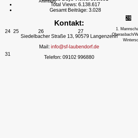
Altenberg
Total Views:
6.138.617
Gesamt Beiträge:
3.028
28
Kontakt:
1. Mannscha
24
25
26
27
Oberasbach/We
Siedelbacher Straße 13, 90579 Langenzenn
Wintersd
Mail:
info@sf-laubendorf.de
31
Telefon: 09102 996880