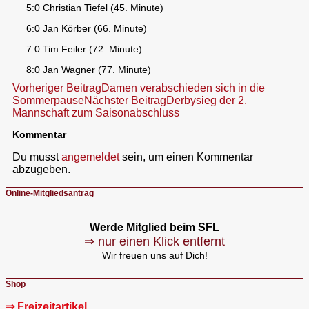
5:0 Christian Tiefel (45. Minute)
6:0 Jan Körber (66. Minute)
7:0 Tim Feiler (72. Minute)
8:0 Jan Wagner (77. Minute)
Beitragsnavigation
Vorheriger Beitrag
Damen verabschieden sich in die
Sommerpause
Nächster Beitrag
Derbysieg der 2.
Mannschaft zum Saisonabschluss
Kommentar
Du musst
angemeldet
sein, um einen Kommentar
abzugeben.
Online-Mitgliedsantrag
Werde Mitglied beim SFL
⇒ nur einen Klick entfernt
Wir freuen uns auf Dich!
Shop
⇒ Freizeitartikel