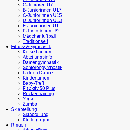
G-Junioren U7
B-Juniorinnen U17
C-Juniorinnen U15
D-Juniorinnen U13
E-Juniorinnen U11
F-Juniorinnen U9
Mädchenfußball
Traditionself
Fitness&Gymnastik
Kurse buchen
Abteilungsinfo
Damengymnastik
Seniorengymnastik
LaTeen Dance
Kinderturnen
Baby-Treff
Fit aktiv 50 Plus
Rückentraining
Yoga
Zumba
Skiabteilung
Skiabteilung
Klettergruppe
Ringen