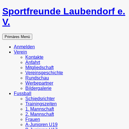
Zum
Sportfreunde Laubendorf e.
Inhalt
springen
V.
Suchen
Primäres Menü
Anmelden
Verein
Kontakte
Anfahrt
Mitgliedschaft
Vereinsgeschichte
Rundschau
Werbepartner
Bildergalerie
Fussball
Schiedsrichter
Trainingszeiten
1. Mannschaft
2. Mannschaft
Frauen
A-Junioren U19