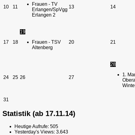
Frauen - TV
10
11
13
14
Erlangen/SpVgg
Erlangen 2
19
17
18
Frauen - TSV
20
21
Altenberg
28
1. Ma
24
25
26
27
Obera
Winte
31
Statistik (ab 17.11.14)
Heutige Aufrufe:
505
Yesterday's Views:
3.643