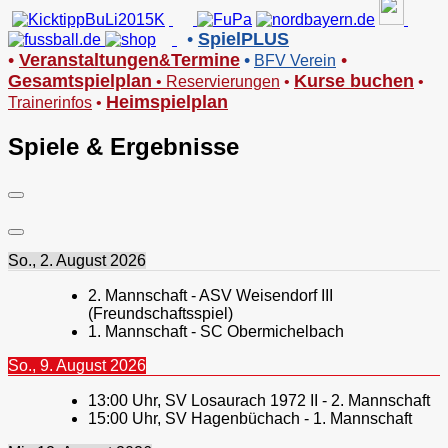
•
SpielPLUS
•
V
eranstaltungen
Termine
•
•
&
BFV Verein
Gesamtspielplan
Kurse buchen
•
Reservierungen
•
•
Heimspielplan
Trainerinfos
•
Spiele & Ergebnisse
So., 2. August 2026
2. Mannschaft - ASV Weisendorf III
(Freundschaftsspiel)
1. Mannschaft - SC Obermichelbach
So., 9. August 2026
13:00
Uhr,
SV Losaurach 1972 II - 2. Mannschaft
15:00
Uhr,
SV Hagenbüchach - 1. Mannschaft