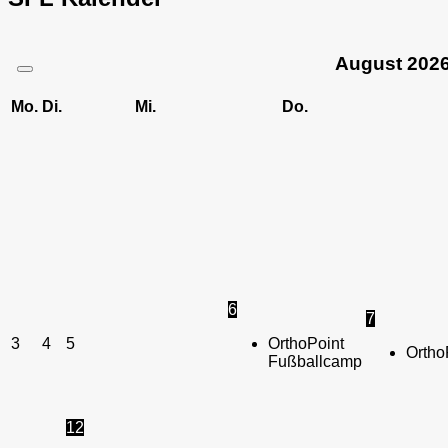
August
202
Mo.
Di.
Mi.
Do.
6
7
3
4
5
OrthoPoint
Ortho
Fußballcamp
12