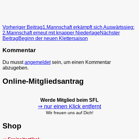
Beitragsnavigation
Vorheriger Beitrag
1.Mannschaft erkämpft sich Auswärtssieg:
2.Mannschaft erneut mit knapper Niederlage
Nächster
Beitrag
Beginn der neuen Klettersaison
Kommentar
Du musst
angemeldet
sein, um einen Kommentar
abzugeben.
Online-Mitgliedsantrag
Werde Mitglied beim SFL
⇒ nur einen Klick entfernt
Wir freuen uns auf Dich!
Shop