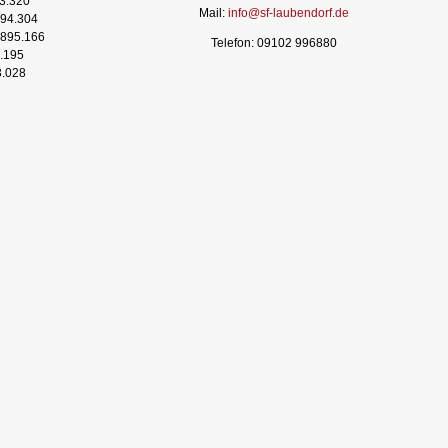
3.320
Mail:
info@sf-laubendorf.de
94.304
895.166
Telefon: 09102 996880
.195
3.028