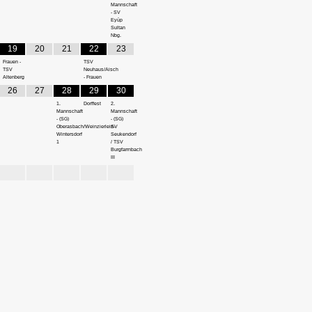
Mannschaft
- SV
Eyüp
Sultan
Nbg.
19
20
21
22
23
Frauen -
TSV
TSV
Neuhaus/Aisch
Altenberg
- Frauen
26
27
28
29
30
1.
Dorffest
2.
Mannschaft
Mannschaft
- (SG)
- (SG)
Oberasbach/Weinzierlein-
SV
Wintersdorf
Seukendorf
1
/ TSV
Burgfarrnbach
III