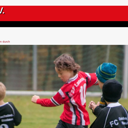
V.
ön durch