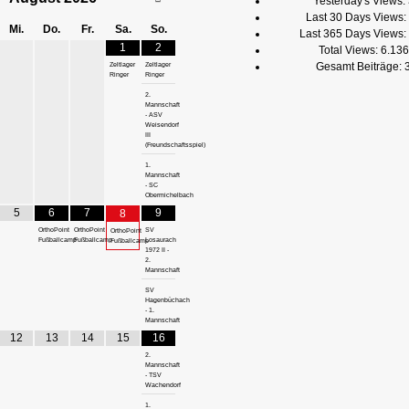
Yesterday's Views:
Last 30 Days Views:
Mi.
Do.
Fr.
Sa.
So.
Last 365 Days Views:
1
2
Total Views:
6.136
Gesamt Beiträge:
Zeltlager
Zeltlager
Ringer
Ringer
2.
Mannschaft
- ASV
Weisendorf
III
(Freundschaftsspiel)
1.
Mannschaft
- SC
Obermichelbach
5
6
7
9
8
OrthoPoint
OrthoPoint
SV
OrthoPoint
Fußballcamp
Fußballcamp
Losaurach
Fußballcamp
1972 II -
2.
Mannschaft
SV
Hagenbüchach
- 1.
Mannschaft
12
13
14
15
16
2.
Mannschaft
- TSV
Wachendorf
1.