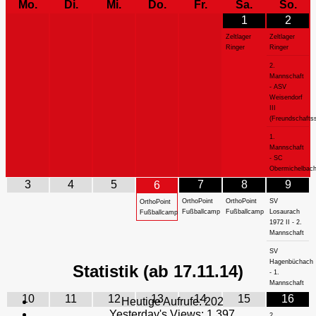
Mo.
Di.
Mi.
Do.
Fr.
Sa.
So.
1
2
Zeltlager
Zeltlager
Ringer
Ringer
2.
Mannschaft
- ASV
Weisendorf
III
(Freundschaftss
1.
Mannschaft
- SC
Obermichelbac
3
4
5
7
8
9
6
OrthoPoint
OrthoPoint
SV
OrthoPoint
Fußballcamp
Fußballcamp
Losaurach
Fußballcamp
1972 II - 2.
Mannschaft
SV
Hagenbüchach
Statistik (ab 17.11.14)
- 1.
Mannschaft
10
11
12
13
14
15
16
Heutige Aufrufe:
202
Yesterday's Views:
1.397
2.