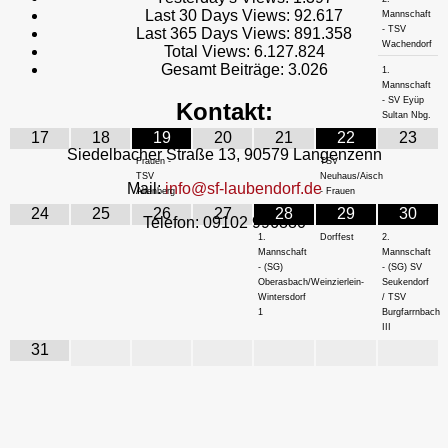
Last 30 Days Views:
92.617
Mannschaft
- TSV
Last 365 Days Views:
891.358
Wachendorf
Total Views:
6.127.824
Gesamt Beiträge:
3.026
1.
Mannschaft
- SV Eyüp
Kontakt:
Sultan Nbg.
17
18
19
20
21
22
23
Siedelbacher Straße 13, 90579 Langenzenn
Frauen -
TSV
TSV
Neuhaus/Aisch
Mail:
info@sf-laubendorf.de
Altenberg
- Frauen
24
25
26
27
28
29
30
Telefon: 09102 996880
1.
Dorffest
2.
Mannschaft
Mannschaft
- (SG)
- (SG) SV
Oberasbach/Weinzierlein-
Seukendorf
Wintersdorf
/ TSV
1
Burgfarrnbach
III
31