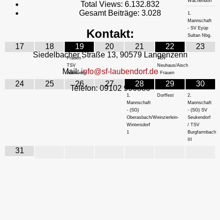
Wachendorf
Total Views:
6.132.832
Gesamt Beiträge:
3.028
1.
Mannschaft
- SV Eyüp
Kontakt:
Sultan Nbg.
17
18
19
20
21
22
23
Siedelbacher Straße 13, 90579 Langenzenn
Frauen -
TSV
TSV
Neuhaus/Aisch
Mail:
info@sf-laubendorf.de
Altenberg
- Frauen
24
25
26
27
28
29
30
Telefon: 09102 996880
1.
Dorffest
2.
Mannschaft
Mannschaft
- (SG)
- (SG) SV
Oberasbach/Weinzierlein-
Seukendorf
Wintersdorf
/ TSV
1
Burgfarrnbach
III
31