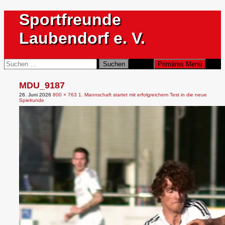
Zum
Sportfreunde
Inhalt
springen
Laubendorf e. V.
Suchen
Suchen
Primäres Menü
nach:
MDU_9187
26. Juni 2026
800 × 763
1. Mannschaft startet mit erfolgreichem Test in die neue
Spielrunde