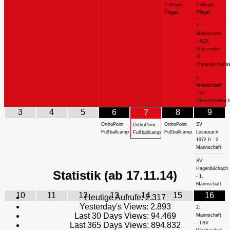
Zeltlager
Zeltlager
Ringer
Ringer
2.
Mannschaft
- ASV
Weisendorf
III
(Freundschaftss
1.
Mannschaft
- SC
Obermichelbac
3
4
5
6
8
9
7
OrthoPoint
OrthoPoint
SV
OrthoPoint
Fußballcamp
Fußballcamp
Losaurach
Fußballcamp
1972 II - 2.
Mannschaft
SV
Hagenbüchach
Statistik (ab 17.11.14)
- 1.
Mannschaft
10
11
12
13
14
15
16
Heutige Aufrufe:
2.317
Yesterday's Views:
2.893
2.
Last 30 Days Views:
94.469
Mannschaft
- TSV
Last 365 Days Views:
894.832