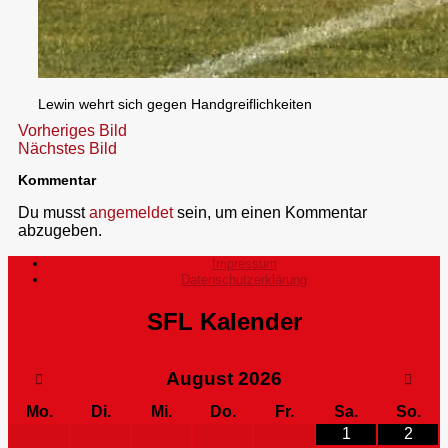
Lewin wehrt sich gegen Handgreiflichkeiten
Vorheriges Bild
Nächstes Bild
Kommentar
Du musst
angemeldet
sein, um einen Kommentar
abzugeben.
Impressum
Datenschutzerklärung
SFL Kalender
August
2026
Mo.
Di.
Mi.
Do.
Fr.
Sa.
So.
1
2