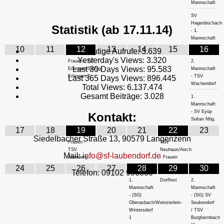
Mannschaft
SV
Hagenbüchach
Statistik (ab 17.11.14)
- 1.
Mannschaft
10
11
12
13
14
15
16
Heutige Aufrufe:
3.639
Yesterday's Views:
3.320
Frauen - TV
2.
Last 30 Days Views:
95.583
Erlangen/SpVgg
Mannschaft
Erlangen 2
- TSV
Last 365 Days Views:
896.445
Wachendorf
Total Views:
6.137.474
Gesamt Beiträge:
3.028
1.
Mannschaft
- SV Eyüp
Kontakt:
Sultan Nbg.
17
18
19
20
21
22
23
Siedelbacher Straße 13, 90579 Langenzenn
Frauen -
TSV
TSV
Neuhaus/Aisch
Mail:
info@sf-laubendorf.de
Altenberg
- Frauen
24
25
26
27
28
29
30
Telefon: 09102 996880
1.
Dorffest
2.
Mannschaft
Mannschaft
- (SG)
- (SG) SV
Oberasbach/Weinzierlein-
Seukendorf
Wintersdorf
/ TSV
1
Burgfarrnbach