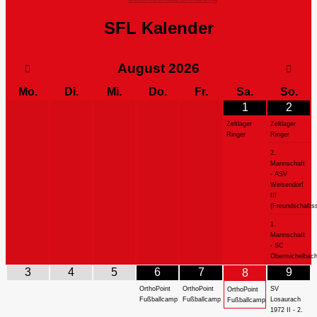
SFL Kalender
August
2026
Mo.
Di.
Mi.
Do.
Fr.
Sa.
So.
1
2
Zeltlager
Zeltlager
Ringer
Ringer
2.
Mannschaft
- ASV
Weisendorf
III
(Freundschaftss
1.
Mannschaft
- SC
Obermichelbac
3
4
5
6
7
9
8
OrthoPoint
OrthoPoint
SV
OrthoPoint
Fußballcamp
Fußballcamp
Losaurach
Fußballcamp
1972 II - 2.