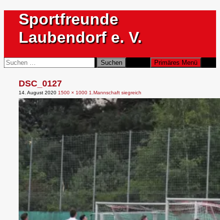
Zum
Sportfreunde
Inhalt
springen
Laubendorf e. V.
Suchen
Suchen
Primäres Menü
nach:
DSC_0127
14. August 2020
1500 × 1000
1.Mannschaft siegreich