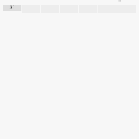
III
31