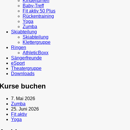
Kinderturnen
Baby-Treff
Fit aktiv 50 Plus
Rückentraining
Yoga
Zumba
Skiabteilung
Skiabteilung
Klettergruppe
Ringen
AthleticBoxx
Sängerfreunde
eSport
Theatergruppe
Downloads
Kurse buchen
7. Mai 2026
Zumba
25. Juni 2026
Fit aktiv
Yoga