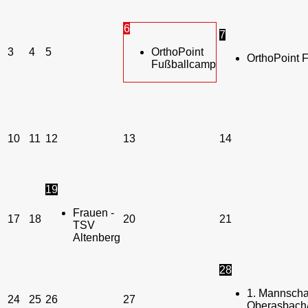
6
7
3
4
5
OrthoPoint
OrthoPoint 
Fußballcamp
10
11
12
13
14
19
Frauen -
17
18
20
21
TSV
Altenberg
28
1. Mannschaf
24
25
26
27
Oberasbach/