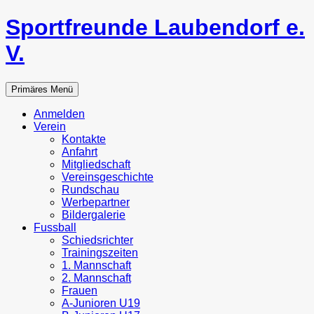
Zum
Sportfreunde Laubendorf e.
Inhalt
springen
V.
Suchen
Primäres Menü
Anmelden
Verein
Kontakte
Anfahrt
Mitgliedschaft
Vereinsgeschichte
Rundschau
Werbepartner
Bildergalerie
Fussball
Schiedsrichter
Trainingszeiten
1. Mannschaft
2. Mannschaft
Frauen
A-Junioren U19