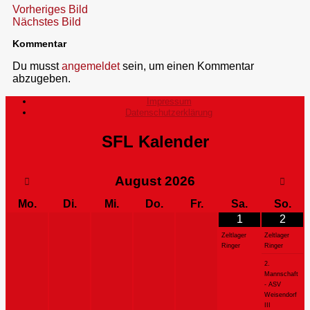
Vorheriges Bild
Nächstes Bild
Kommentar
Du musst
angemeldet
sein, um einen Kommentar
abzugeben.
Impressum
Datenschutzerklärung
SFL Kalender
August
2026
Mo.
Di.
Mi.
Do.
Fr.
Sa.
So.
1
2
Zeltlager
Zeltlager
Ringer
Ringer
2.
Mannschaft
- ASV
Weisendorf
III