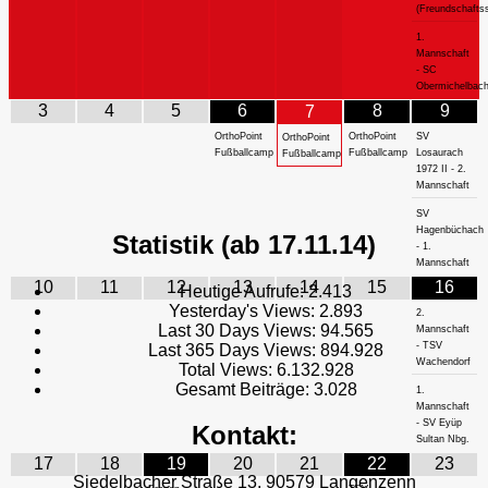
(Freundschaftss
1.
Mannschaft
- SC
Obermichelbac
3
4
5
6
8
9
7
OrthoPoint
OrthoPoint
SV
OrthoPoint
Fußballcamp
Fußballcamp
Losaurach
Fußballcamp
1972 II - 2.
Mannschaft
SV
Hagenbüchach
Statistik (ab 17.11.14)
- 1.
Mannschaft
10
11
12
13
14
15
16
Heutige Aufrufe:
2.413
Yesterday's Views:
2.893
2.
Last 30 Days Views:
94.565
Mannschaft
- TSV
Last 365 Days Views:
894.928
Wachendorf
Total Views:
6.132.928
Gesamt Beiträge:
3.028
1.
Mannschaft
- SV Eyüp
Kontakt:
Sultan Nbg.
17
18
19
20
21
22
23
Siedelbacher Straße 13, 90579 Langenzenn