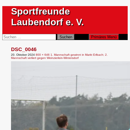
Zum
Sportfreunde
Inhalt
springen
Laubendorf e. V.
Suchen
Suchen
Primäres Menü
nach:
DSC_0046
20. Oktober 2024
800 × 646
1. Mannschaft gewinnt in Markt Erlbach; 2.
Mannschaft verliert gegen Weinzierlein-Wintersdorf