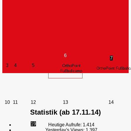
6
7
3
4
5
OrthoPoint
OrthoPoint Fußball
Fußballcamp
10
11
12
13
14
Statistik (ab 17.11.14)
19
Heutige Aufrufe:
1.414
Yesterday's Views:
1.397