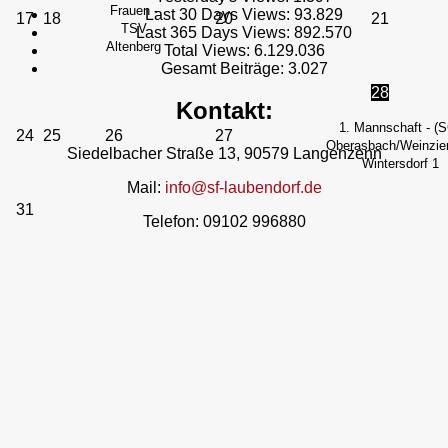
Frauen -
Last 30 Days Views:
93.829
17
18
20
21
TSV
Last 365 Days Views:
892.570
Altenberg
Total Views:
6.129.036
Gesamt Beiträge:
3.027
28
Kontakt:
1. Mannschaft - (
24
25
26
27
Oberasbach/Weinzier
Siedelbacher Straße 13, 90579 Langenzenn
Wintersdorf 1
Mail:
info@sf-laubendorf.de
31
Telefon: 09102 996880