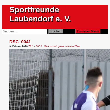
Zum
Sportfreunde
Inhalt
springen
Laubendorf e. V.
Suchen
Suchen
Primäres Menü
nach:
DSC_0041
9. Februar 2020
782 × 800
1. Mannschaft gewinnt ersten Test