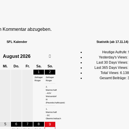
en Kommentar abzugeben.
SFL Kalender
Statistik (ab 17.11.14)
Heutige Aufrufe:
August
2026
Yesterday's Views:
Last 30 Days Views:
Mi.
Do.
Fr.
Sa.
So.
Last 365 Days Views:
1
2
Total Views:
6.138
Gesamt Beiträge:
Zeltlager
Zeltlager
Ringer
Ringer
2.
Mannschaft
- ASV
Weisendorf
III
(Freundschaftsspiel)
1.
Mannschaft
- SC
Obermichelbach
5
6
7
8
9