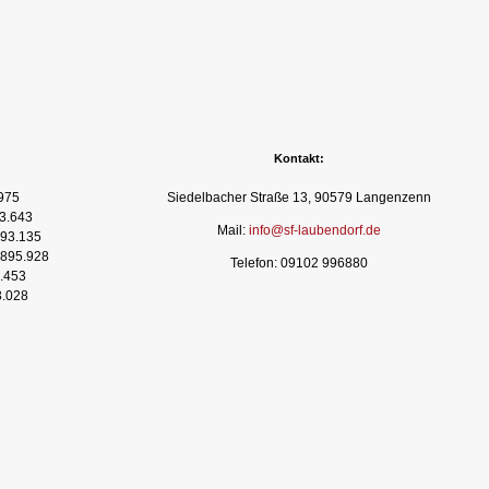
Kontakt:
975
Siedelbacher Straße 13, 90579 Langenzenn
3.643
Mail:
info@sf-laubendorf.de
93.135
895.928
Telefon: 09102 996880
.453
3.028