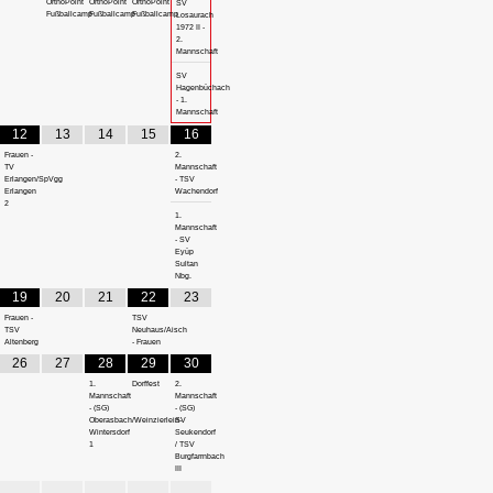
OrthoPoint
OrthoPoint
OrthoPoint
SV
Fußballcamp
Fußballcamp
Fußballcamp
Losaurach
1972 II -
2.
Mannschaft
SV
Hagenbüchach
- 1.
Mannschaft
12
13
14
15
16
Frauen -
2.
TV
Mannschaft
Erlangen/SpVgg
- TSV
Erlangen
Wachendorf
2
1.
Mannschaft
- SV
Eyüp
Sultan
Nbg.
19
20
21
22
23
Frauen -
TSV
TSV
Neuhaus/Aisch
Altenberg
- Frauen
26
27
28
29
30
1.
Dorffest
2.
Mannschaft
Mannschaft
- (SG)
- (SG)
Oberasbach/Weinzierlein-
SV
Wintersdorf
Seukendorf
1
/ TSV
Burgfarrnbach
III