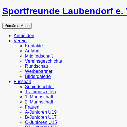
Zum
Sportfreunde Laubendorf e. 
Inhalt
springen
Suchen
Primäres Menü
Anmelden
Verein
Kontakte
Anfahrt
Mitgliedschaft
Vereinsgeschichte
Rundschau
Werbepartner
Bildergalerie
Fussball
Schiedsrichter
Trainingszeiten
1. Mannschaft
2. Mannschaft
Frauen
A-Junioren U19
B-Junioren U17
C-Junioren U15