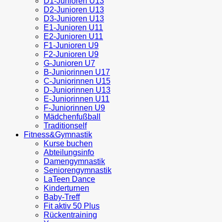
D1-Junioren U13
D2-Junioren U13
D3-Junioren U13
E1-Junioren U11
E2-Junioren U11
F1-Junioren U9
F2-Junioren U9
G-Junioren U7
B-Juniorinnen U17
C-Juniorinnen U15
D-Juniorinnen U13
E-Juniorinnen U11
F-Juniorinnen U9
Mädchenfußball
Traditionself
Fitness&Gymnastik
Kurse buchen
Abteilungsinfo
Damengymnastik
Seniorengymnastik
LaTeen Dance
Kinderturnen
Baby-Treff
Fit aktiv 50 Plus
Rückentraining