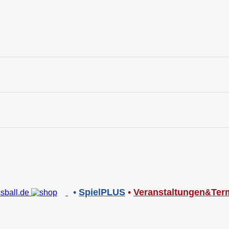
•
SpielPLUS
•
V
eranstaltungen
Ter
&