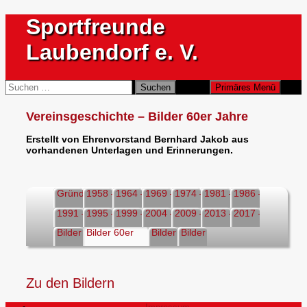
Zum
Sportfreunde
Inhalt
springen
Laubendorf e. V.
Suchen
Suchen
Primäres Menü
nach:
Vereinsgeschichte – Bilder 60er Jahre
Erstellt von Ehrenvorstand Bernhard Jakob aus
vorhandenen Unterlagen und Erinnerungen.
Gründung
1958 – 1963
1964 – 1968
1969 – 1973
1974 – 1980
1981 – 1985
1986 – 1990
1991 – 1994
1995 – 1998
1999 – 2003
2004 – 2008
2009 – 2012
2013 – 2016
2017 – 2020
Bilder SV
Bilder 60er
Bilder 70er
Bilder 90er
Zu den Bildern