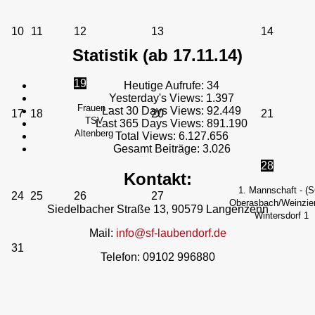
10
11
12
13
14
Statistik (ab 17.11.14)
19
Heutige Aufrufe:
34
Yesterday's Views:
1.397
Frauen -
Last 30 Days Views:
92.449
17
18
20
21
TSV
Last 365 Days Views:
891.190
Altenberg
Total Views:
6.127.656
Gesamt Beiträge:
3.026
28
Kontakt:
1. Mannschaft - (
24
25
26
27
Oberasbach/Weinzier
Siedelbacher Straße 13, 90579 Langenzenn
Wintersdorf 1
Mail:
info@sf-laubendorf.de
31
Telefon: 09102 996880